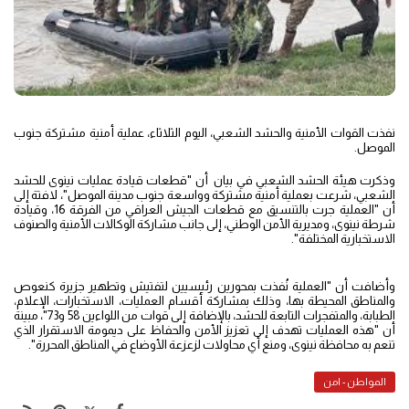
نفذت القوات الأمنية والحشد الشعبي، اليوم الثلاثاء، عملية أمنية مشتركة جنوب
الموصل.
وذكرت هيئة الحشد الشعبي في بيان أن "قطعات قيادة عمليات نينوى للحشد
الشعبي، شرعت بعملية أمنية مشتركة وواسعة جنوب مدينة الموصل"، لافتة إلى
أن "العملية جرت بالتنسيق مع قطعات الجيش العراقي من الفرقة 16، وقيادة
شرطة نينوى، ومديرية الأمن الوطني، إلى جانب مشاركة الوكالات الأمنية والصنوف
الاستخبارية المختلفة".
وأضافت أن "العملية نُفذت بمحورين رئيسيين لتفتيش وتطهير جزيرة كنعوص
والمناطق المحيطة بها، وذلك بمشاركة أقسام العمليات، الاستخبارات، الإعلام،
الطبابة، والمتفجرات التابعة للحشد، بالإضافة إلى قوات من اللواءين 58 و73"، مبينة
أن "هذه العمليات تهدف إلى تعزيز الأمن والحفاظ على ديمومة الاستقرار الذي
تنعم به محافظة نينوى، ومنع أي محاولات لزعزعة الأوضاع في المناطق المحررة".
المواطن - امن