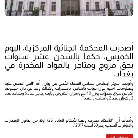
أصدرت المحكمة الجنائية المركزية، اليوم
الخميس، حكما بالسجن عشر سنوات
بحق مروج ومتاجر بالمواد المخدرة في
بغداد.
وأوضح المركز الإعلامي لمجلس القضاء الأعلى في بيان ، أنه "القي القبض عليه
بمعلومات أمنية حول قيامه بالمتاجرة بالمخدرات وكذلك وجد في داره مجموعة
أكياس تحوي مخدرات بوزن 40 غم وميزان الكتروني وبايب زجاجي عدد 6 وقداحة عدد
2 وكوزان عدد 2 وأسلحة واعتده".
وأضاف أن "الأحكام صدرت وفقا لأحكام المادة 28/ اولا من قانون المخدرات
والمؤثرات العقلية رقم 50 لسنة 2017".
المواطن - امن