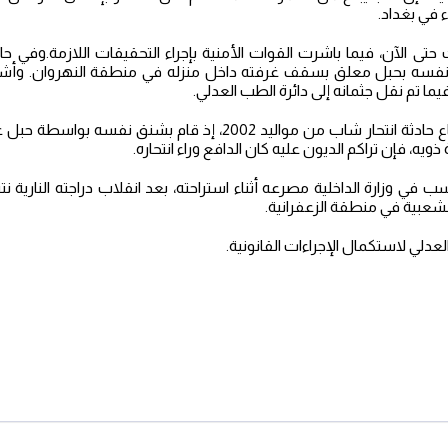
في بغداد.
حتى الآن، فيما باشرت القوات الأمنية بإجراء التحقيقات اللازمة.وفي حا
 حيث شنق نفسه بحبل معلق بسقف غرفته داخل منزله في منطقة النهروان. وأش
فيما تم نقل جثمانه إلى دائرة الطب العدلي.
كما شهدت منطقة البياع حادثة انتحار شاب من مواليد 2002، إذ قام
ذويه، فإن تراكم الديون عليه كان الدافع وراء انتحاره.
 في وزارة الداخلية مصرعه أثناء استراحته، بعد انقلاب دراجته النارية ن
لشعبية في منطقة الزعفرانية.
لعدلي لاستكمال الإجراءات القانونية.