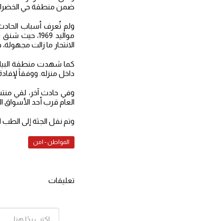
ضمن منطقة حي الخضراء 
ولم تُعرف أسباب الحادث 
مواليد 1969،
الانتحار ما زالت مجهولة، 
داخل منزله. ووفقاً لإفادة 
وفي حادث آخر، لقي منتسب
العام قرب أحد الأسواق ا
وتم نقل الجثة إلى الطب ا
المواطن - امن
تعليقات