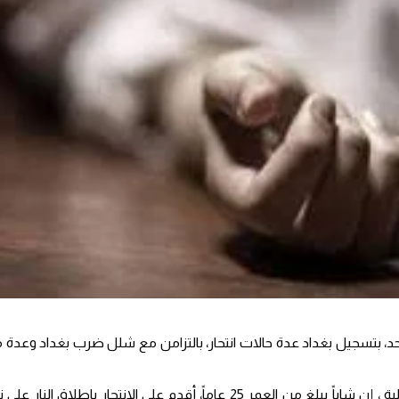
حد، بتسجيل بغداد عدة حالات انتحار، بالتزامن مع شلل ضرب بغداد وعدة
وقال المصدر لوكالة محلية ، إن شاباً يبلغ من العمر 25 عاماً، أقدم على الان