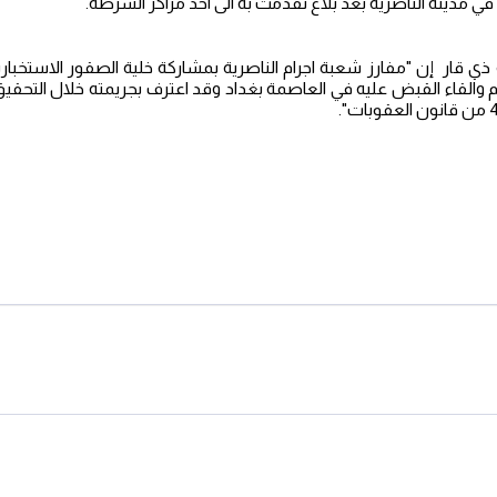
 مدينة الناصرية بعد بلاغ تقدمت به الى احد مراكز الشرطة.
ذي قار إن "مفارز شعبة اجرام الناصرية بمشاركة خلية الصقور الاستخبا
والقاء القبض عليه في العاصمة بغداد وقد اعترف بجريمته خلال التحقي