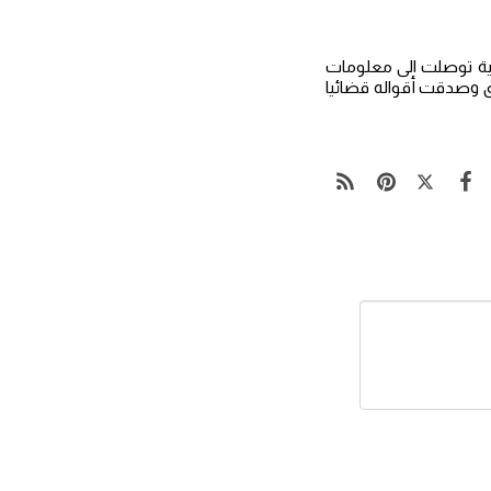
رية توصلت الى معلومات
ق وصدقت أقواله قضائيا