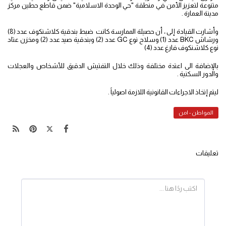
متنوعة لتعزيز الأمن في منطقة "حي الوحدة الاسلامية" ضمن قاطع حطين مركز
مدينة العمارة .
وأشارت القيادة إلى ، أن حصيلة الممارسة كانت ضبط بندقية كلاشنكوف عدد (8)
ورشاش BKC عدد (1) وسلاح نوع GC عدد (2) وبندقية صيد عدد (2) ومخزن عتاد
نوع كلاشنكوف فارغ عدد (4)
بالإضافة الى اعتدة مختلفة وذلك خلال التفتيش الدقيق للأشخاص والعجلات
والدور السكنية .
ليتم إتخاذ الاجراءات القانونية اللازمة اصولياً .
المواطن - امن
تعليقات