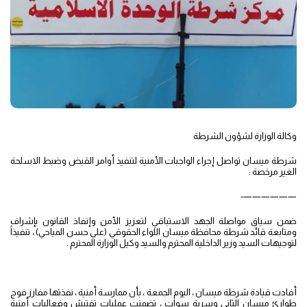
وكالة الوزارة لشؤون الشرطة
شرطة ميسان تواصل إجراء الواجبات الأمنية لتنفيذ أوامر القبض وضبط الاسلحة
الغير مرخصة :
——————-
ضمن سياق مواصلة الجهد الاستباقي لتعزيز الأمن وإنفاذ القانون بإشراف
ومتابعة قائد شرطة محافظة ميسان اللواء الحقوقي (علي حسن المياحي) ، تنفيذاً
لتوجيهات السيد وزير الداخلية المحترم والسيد وكيل الوزارة المحترم .
أفادت قيادة شرطة ميسان ، اليوم الجمعة ، بأن ممارسة أمنية ، نفذتها مفارز فوج
طوارئ ميسان الثاني وسرية سوات ، تضمنت عمليات تفتيش وفعاليات أمنية