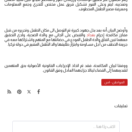
وتعذيبه، ليتم وعلى الفور تشكيل فريق عمل مختص للتحري وجمع المعلومات
ومعرفة مصير الطفل المخطوف.
وأوضح البيان أنه بعد بذل جهود كبيرة تم التوصل الى مكان الطفل وتحريره من قبل
مفارز مكافحة إجرام
بغداد
والقبض على الجاني مع والدة الضحية، ولدى التحقيق
معهما تبين اتفاق والدة الطفل المودع في حضانتها مع المتهم واشتراكها معه في
جريمة الخطف من أجل مساومة وابتزاز طليقها والد الطفل المقيم في دولة تركيا.
ووفقا لبيان المكافحة، فقد تم اتخاذ الإجراءات القانونية الأصولية بحق المتهمين
لتقديمهما إلى القضاء لينالا جزاءهما العادل وفق القانون.
المواطن - امن
تعليقات