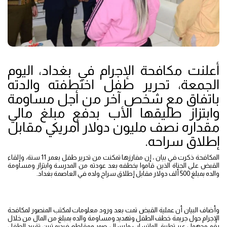
أعلنت مكافحة الإجرام في بغداد، اليوم
الجمعة، تحرير طفل اختطفته والدته
باتفاق مع شخص آخر من أجل مساومة
وابتزاز طليقها الأب بدفع مبلغ مالي
مقداره نصف مليون دولار أمريكي مقابل
إطلاق سراحه.
المكافحة ذكرت في بيان ، إن مفارزها تمكنت من تحرير طفل بعمر 11 سنة، وإلقاء
القبض على الجناة الذين قاموا بخطفه بعد عودته من المدرسة وابتزاز ومساومة
والده بمبلغ 500 ألف دولار مقابل إطلاق سراح ولده في العاصمة بغداد.
وأضاف البيان أن عملية القبض تمت بعد ورود معلومات لمكتب المنصور لمكافحة
الإجرام حول جريمة خطف الطفل وتهديد ومساومة والده بمبلغ من المال من خلال
رقم مجهول عبر تطبيق الواتساب وإرسال صور ومقاطع فيديو تبين تقييد الطفل