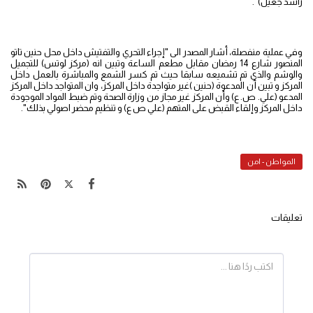
راشد جعيل)".
وفي عملية منفصلة، أشار المصدر الى "إجراء التحري والتفتيش داخل محل حنين تاتو
المنصور شارع 14 رمضان مقابل مطعم الساعة وتبين انه (مركز لوتس) للتجميل
والوشم والذي تم تشميعه سابقا حيث تم كسر الشمع والمباشرة بالعمل داخل
المركز و تبين أن المدعوة (حنين )غير متواجدة داخل المركز، وان المتواجد داخل المركز
المدعو (علي. ص. ع) وأن المركز غير مجاز من وزارة الصحة وتم ضبط المواد الموجودة
داخل المركز وإلقاء القبض على المتهم (علي ص ع) و تنظيم محضر اصولي بذلك".
المواطن - امن
تعليقات