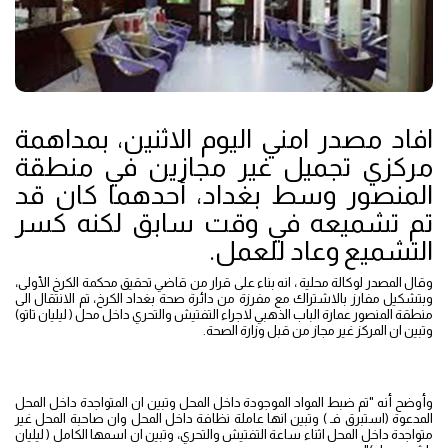
افاد مصدر امني اليوم الاثنين، بمداهمة
مركزي تجميل غير مجازين في منطقة
المنصور وسط بغداد، أحدهما كان قد
تم تشميعه في وقت سابق لكنه كسر
التشميع وعاد للعمل.
وقال المصدر لوكالة محلية ، انه بناء على قرار من قاضي تحقيق محكمة الكرخ الأولى،
وبتشكيل مفارز بالاشتراك مع مفرزة من دائرة صحة بغداد الكرخ، تم الانتقال الى
منطقة المنصور عمارة الباب الذهبي لاجراء التفتيش والتحري داخل محل ( ليليان تاتو)
وتبين ان المركز غير مجاز من قبل وزارة الصحة.
وأوضح أنه "تم ضبط المواد الموجودة داخل المحل وتبين ان المتواجدة داخل المحل
المدعوة (استبرق فـ ) وتبين انها عاملة نظافة داخل المحل وان صاحبة المحل غير
متواجدة داخل المحل اثناء ساعة التفتيش والتحري، وتبين ان اسمها الكامل ( ليليان