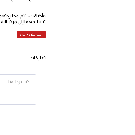
وأضافت: "تم مطاردتهم
"تسليمهما إلى مركز ا
المواطن - امن
تعليقات