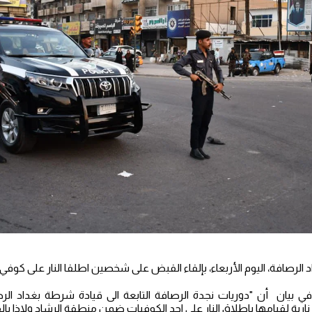
لرصافة، اليوم الأربعاء، بإلقاء القبض على شخصين اطلقا النار على كوفي.
ي بيان أن "دوريات نجدة الرصافة التابعة الى قيادة شرطة بغداد ال
ة لقيامها بإطلاق النار على احد الكوفيات ضمن منطقة الرشاد ولاذا بالفر