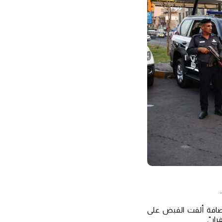
رصافة ألقت القبض على
ار".