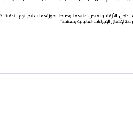
ا داخل الأزقة والقبض عليهما وضبط بحوزتهما سلاح نوع بندقية كل
لشرطة لإكمال الإجراءات القانونية بحقهما".