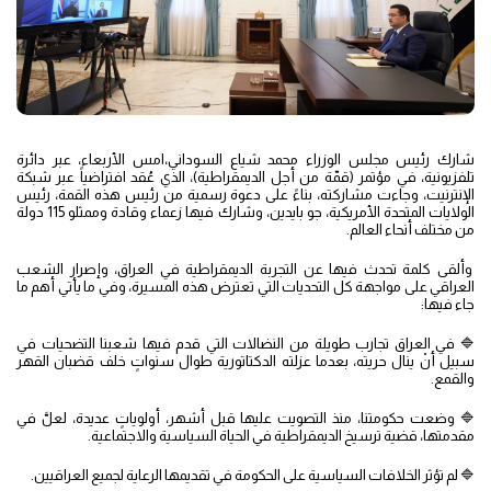
شارك رئيس مجلس الوزراء محمد شياع السوداني،امس الأربعاء، عبر دائرة
تلفزيونية، في مؤتمر (قمّة من أجل الديمقراطية)، الذي عُقد افتراضياً عبر شبكة
الإنترنيت، وجاءت مشاركته، بناءً على دعوة رسمية من رئيس هذه القمة، رئيس
الولايات المتحدة الأمريكية، جو بايدين، وشارك فيها زعماء وقادة وممثلو 115 دولة
من مختلف أنحاء العالم.
وألقى كلمة تحدث فيها عن التجربة الديمقراطية في العراق، وإصرار الشعب
العراقي على مواجهة كل التحديات التي تعترض هذه المسيرة، وفي ما يأتي أهم ما
جاء فيها:
🔷 في العراق تجارب طويلة من النضالات التي قدم فيها شعبنا التضحيات في
سبيل أنْ ينال حريته، بعدما عزلته الدكتاتورية طوال سنواتٍ خلف قضبان القهر
والقمع.
🔷 وضعت حكومتنا، منذ التصويت عليها قبل أشهر، أولوياتٍ عديدة، لعلَّ في
مقدمتها، قضية ترسيخ الديمقراطية في الحياة السياسية والاجتماعية.
🔷 لم تؤثر الخلافات السياسية على الحكومة في تقديمها الرعاية لجميع العراقيين.