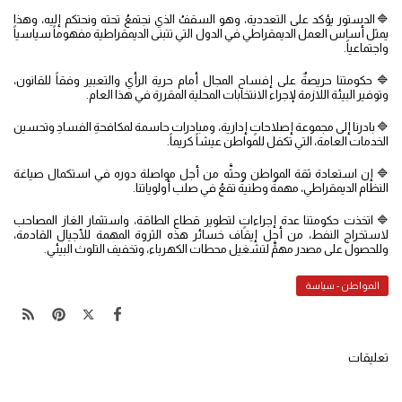
🔷الدستور يؤكد على التعددية، وهو السقفُ الذي نجتمعُ تحته ونحتكم إليه، وهذا
يمثل أساس العمل الديمقراطي في الدول التي تتبنى الديمقراطية مفهوماً سياسياً
واجتماعياً.
🔷 حكومتنا حريصةٌ على إفساح المجال أمام حرية الرأي والتعبير وفقاً للقانون،
وتوفير البيئة اللازمة لإجراء الانتخابات المحلية المقررة في هذا العام.
🔷 بادرنا إلى مجموعة إصلاحاتٍ إدارية، ومبادرات حاسمة لمكافحةِ الفسادِ وتحسين
الخدمات العامة، التي تكفل للمواطن عيشاً كريماً.
🔷 إن استعادة ثقة المواطن وحثَّه من أجل مواصلة دوره في استكمال صياغة
النظام الديمقراطي، مهمةٌ وطنيةٌ تقعُ في صلب أولوياتنا.
🔷 اتخذت حكومتنا عدة إجراءاتٍ لتطوير قطاع الطاقة، واستثمار الغاز المصاحب
لاستخراج النفط، من أجل إيقاف خسائر هذه الثروة المهمة للأجيال القادمة،
وللحصول على مصدر مهمٍّ لتشغيل محطات الكهرباء، وتخفيف التلوث البيئي.
المواطن - سياسة
تعليقات