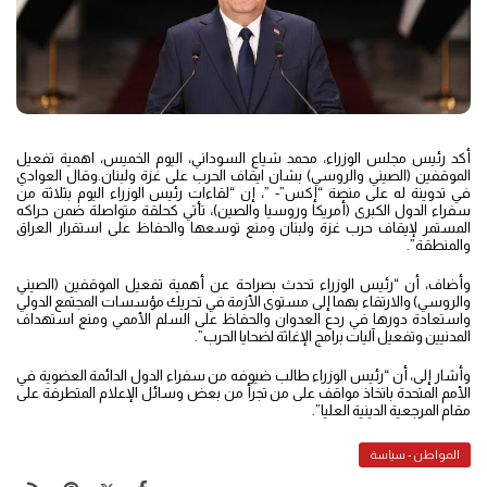
أكد رئيس مجلس الوزراء، محمد شياع السوداني، اليوم الخميس، اهمية تفعيل
الموقفين (الصيني والروسي) بشان ايقاف الحرب على غزة ولبنان.وقال العوادي
في تدوينة له على منصة “إكس”- ”، إن “لقاءات رئيس الوزراء اليوم بثلاثة من
سفراء الدول الكبرى (أمريكا وروسيا والصين)، تأتي كحلقة متواصلة ضمن حراكه
المستمر لإيقاف حرب غزة ولبنان ومنع توسعها والحفاظ على استقرار العراق
والمنطقة”.
وأضاف، أن “رئيس الوزراء تحدث بصراحة عن أهمية تفعيل الموقفين (الصيني
والروسي) والارتقاء بهما إلى مستوى الأزمة في تحريك مؤسسات المجتمع الدولي
واستعادة دورها في ردع العدوان والحفاظ على السلم الأممي ومنع استهداف
المدنيين وتفعيل آليات برامج الإغاثة لضحايا الحرب”.
وأشار إلى، أن “رئيس الوزراء طالب ضيوفه من سفراء الدول الدائمة العضوية في
الأمم المتحدة باتخاذ مواقف على من تجرأ من بعض وسائل الإعلام المتطرفة على
مقام المرجعية الدينية العليا”.
المواطن - سياسة