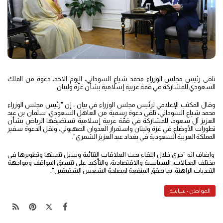
تلقى رئيس مجلس الوزراء محمد شياع السوداني، اليوم الاحد، دعوة من الملك
السعودي للمشاركة في قمة عربية إسلامية بشأن غزّة ولبنان
.
وقال المكتب الإعلامي لرئيس مجلس الوزراء في بيان ، إن "رئيس مجلس الوزراء
محمد شياع السوداني، تلقى دعوة رسمية من العاهل السعودي، سلمان بن عبد
العزيز آل سعود، للمشاركة في قمّة عربية إسلامية تستضيفها الرياض بشأن
تطورات الأوضاع في غزة ولبنان واستمرار العدوان الصهيوني، ونقل الدعوة سفير
المملكة العربية السعودية في بغداد عبد العزيز الشمري".
واضاف انه "جرى خلال اللقاء بحث العلاقات الثنائية وسبل تنميتها وتطويرها في
مختلف المجالات، السياسية والاقتصادية، والتأكيد على تنسيق المواقف ومواجهة
التحديات الراهنة، بما يحقق المنفعة لمصلحة الشعبين الشقيقين".
المواطن - سياسة