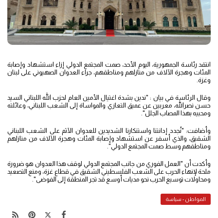
انتقد رئاسة الجمهورية، اليوم الأحد، صمت المجتمع الدولي إزاء استشهاد وإصابة
المئات وهجرة الآلاف من منازلهم ومناطقهم، جراء العدوان الصهيوني على لبنان
وغزة.
وقال الرئاسة في بيان : "ندين بشدة اغتيال الأمين العام لحزب الله اللبناني السيد
حسن نصرالله، معربين عن عميق التعازي والمواساة إلى الشعب اللبناني، وعائلته
ومحبيه بهذا المصاب الجلل".
وأضافت: "نُجدد إدانتنا واستنكارنا الشديدين للعدوان الآثم على الشعب اللبناني
الشقيق، والذي أسفر عن استشهاد وإصابة المئات وهجرة الآلاف من منازلهم
ومناطقهم وسط صمت المجتمع الدولي".
وأكدت أن "العمل الفوري من جانب المجتمع الدولي لوقف هذا العدوان هو ضرورة
ملحة لإنهاء الحرب على الشعب الفلسطيني الشقيق في قطاع غزة، ومنع التصعيد
ومحاولات توسيع الحرب نحو مديات أوسع قد تجر المنطقة إلى الفوضى".
المواطن - سياسة