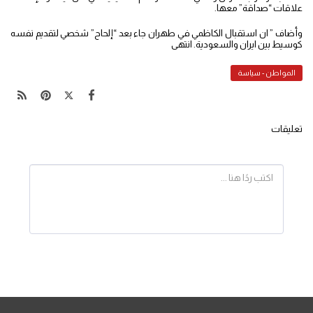
علاقات “صداقة” معها.
وأضاف ” ان استقبال الكاظمي في طهران جاء بعد “إلحاح” شخصي لتقديم نفسه
كوسيط بين ايران والسعودية. انتهى
المواطن - سياسة
تعليقات