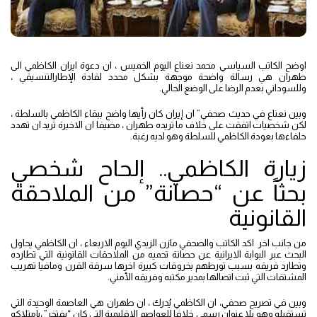
اوضح الكاتب السياسي محمد نعناع اليوم الخميس ، ان دعوة ايران الكاظمي الى
طهران هي رسالة واضحة موجهة بشكل محدد لقادة الإطارالتنسيقي ،
وللسوداني بعدم الرضا على الوضع الحالي.
وبين نعناع في حديث صحفي” ان إيران كان رأيها واضح ببقاء الكاظمي بالسلطة ،
لكن شخصيات اتفقت على خلاف ما تريده طهران ، مضيفا ان الاخيرة تريد ان تهدد
حلفاءها بعودة الكاظمي للسلطة وهو لديه رغبة.
زيارة الكاظمي.. إلحاح شخصي
بحثاً عن “حصانة” من الملاحقة
القانونية
من جانب اخر اكد الكاتب والصحفي مازن الزيدي اليوم الاربعاء ، ان الكاظمي يحاول
البحث عبر البوابة الايرانية عن حصانة تحميه من الملاحقات القانونية التي تطارده
وتطارد فريقه بسبب تورطهم بخروقات كبيرة اخرها سرقة القرن ومافيا تهريب
المشتقات التي ثبت اتصالها بمدير مكتبه وفريقه الأمني.
وبين في تصريح صحفي، ان الكاظمي يُدرك ، ان طهران هي العاصمة الوحيدة التي
تستقبله وهو بلا عنوان رسمي خلافا للعواصم الاقليمية التي كان “يفتخر” ،بإمتلاكه