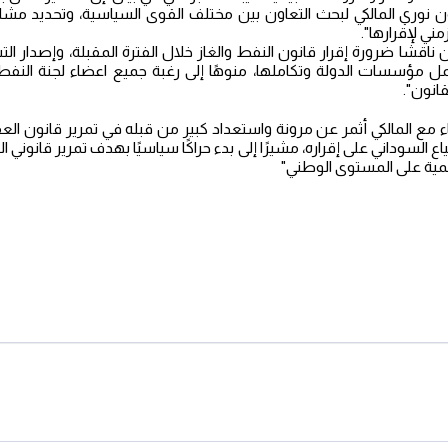
ن نوري المالكي لبحث التعاون بين مختلف القوى السياسية، وتحديد مشاري
ني لإقرارها".
ين ناقشا ضرورة إقرار قانون النفط والغاز خلال الفترة المقبلة، وإصدار ال
مل مؤسسات الدولة وتكاملها، منوهًا إلى رغبة جميع اعضاء لجنة النفط 
قانون".
اء مع المالكي أثمر عن مرونة واستعداد كبير من قبله في تمرير قانون العف
سوداني على إقراره، مشيرًا إلى بدء حراكًا سياسيًا بهدف تمرير قانوني الن
همية على المستوى الوطني"