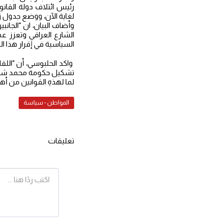
رئيس ائتلاف دولة القانو
لغاية الآن، ووضع جدول زم
وأضاف البيان، ان "الجانب
الشارع العراقي وتعزز ع
السياسية في إقرار هذا ال
واكد الحلبوسي، أن "اللق
تشكيل حكومة محمد شياع ال
لما لهذهِ القوانين من أ
المواطن - سياسة
تعليقات