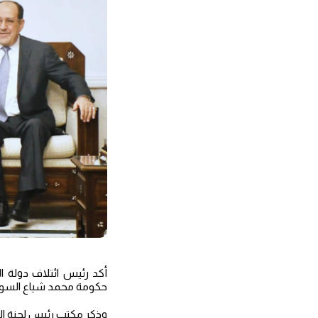
أكد رئيس ائتلاف دولة ال
حكومة محمد شياع السودا
وذكر مكتب رئيس لجنة النف