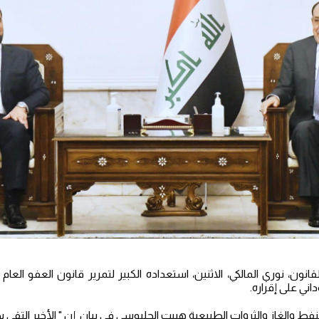
قانون، نوري المالكي، الاثنين، استعداده الكبير لتمرير قانون العفو الع
ني على إقراره.
ط والغاز والثروات الطبيعية هيبت الحلبوسي في بيان إن " الأخير التقى بح