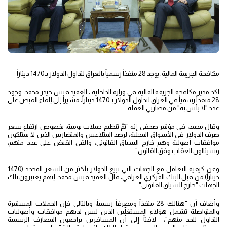
مكافحة الجريمة المالية: يوجد 28 منفذاً رسمياً بالعراق لتداول الدولار بـ 1470 ديناراً
اكد مدير مكافحة الجريمة المالية في وزارة الداخلية ، العميد قبس حيدر محمد، وجود
28 منفذاً رسمياً في العراق لتداول الدولار بـ 1470 ديناراً، مشيراً إلى إلقاء القبض على
عدد "لا بأس به" من مضاربي العملة.
وقال محمد، في مؤتمر صحفي إنه "تمّ تنظيم حملات يومية، بخصوص ارتفاع سعر
صرف الدولار في الأسواق المحلية، لرصد المتلاعبين والمتضاربين الذين لا يمتلكون
موافقات أصولية وهم خارج السياق القانوني، وألقي القبض على عدد منهم،
وسينالون العقاب وفق القانون".
وعن كيفية التعامل مع الجهات التي تبيع الدولار بأكثر من السعر المحدد (1470
ديناراً) من قبل البنك المركزي العراقي، قال العميد قبس محمد، إنهم يعتبرون تلك
الجهات "خارج السياق القانوني".
وأضاف أن "هنالك 28 منفذاً ومصرفاً رسمياً، وبالتالي فإن الحملات المستمرة
والمتواصلة تشمل هؤلاء المستغلّين الذين ليس لديهم موافقات وأصوليات
التداول للحد منهم"، لافتاً إلى أن المسافرين يراجعون المصارف الرسمية