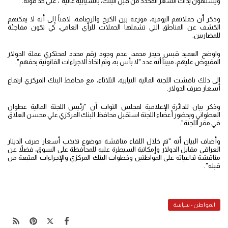
ويستلمون بذات السعر المحدد من قبل البنك، بانسيابية عالية"، على حد قوله.
وذكر أن حملاتهم اليومية، موزعة بين الكرخ والرصافة، لافتاً إلى أنه لا يمكنهم
الكشف عن المناطق التي تشملها الحملات للرأي العامي، كي تكون مفاجئة
للمضاربين.
واوضح العميد قبس حيدر محمد، عدم وجود رقم محدد لمحتكري عملة الدولار
المقبوض عليهم، مبيناً أنه عدد "لا بأس به، وتم اتخاذ الاجراءات القانونية بحقهم".
الى ذلك ناقشت اللجنة المالية النيابية، الثلاثاء، مع محافظ البنك المركزي ارتفاع
أسعار صرف الدولار.
وذكر بيان للدائرة الإعلامية لمجلس النواب أن "رئيس اللجنة المالية عطوان
العطواني وبحضور أعضاء اللجنة استقبل محافظ البنك المركزي علي محسن العلاق
في مقر اللجنة".
وأضاف البيان أنه "تم خلال اللقاء مناقشة موضوع تذبذب أسعار صرف الدينار
العراقي مقابل الدولار وإمكانية السيطرة عليه للمحافظة على السوق، فضلاً عن
مناقشة تداعياته على المواطنين وخطوات البنك المركزي والإجراءات المتبعة من
قبله".
المواطن - سياسة