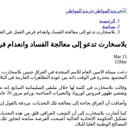
جريدة المواطن
الرئيسية
سياسة
بلاسخارت تدعو إلى معالجة الفساد وانعدام فرص العمل في الع
بلاسخارت تدعو إلى معالجة الفساد وانعدام 
Mar
15
15
Mar
دعت ممثلة الامين العام للامم المتحدة في العراق جينين بلاسخارت، ي
المجتمع، محذرة في الوقت ذاته من عودة التظاهرات العارمة في البلا
وقالت بلاسخارت في كلمة لها خلال ملتقى السليمانية السابع، إنه
وتفشي ظهور فيروس كورونا، والتغيرات المناخية، ورغم مرور 20 عاماً ماتزال تلك التحديات مستمرة.
وأضافت أن العراق بحاجة إلى معالجة تلك التحديات، مردفة بالقول إن
كما أشارت بلاسخارت إلى أن الشعب العراقي قلق من هذه التحديات وا
تشكيل الحكومة الاتحادية الحالية أصبحت الفرصة سانحة لتجاوز تلك 
المصالح الوطنية العليا للبلاد.