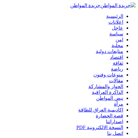
جريدة المواطن
الرئيسية
اعلانات
عاجل
سياسة
امن
محلية
متابعات دولية
اقتصاد
ثقافة
رياضة
منوعات وفنون
مقالات
الحوار والمشاركة
الذاكرة العراقية
نبض المواطن
مرأة
اكاديمية العراق للطاقة
قصة الحضارة
اصداراتنا
النسخة الالكترونية PDF
اتصل بنا