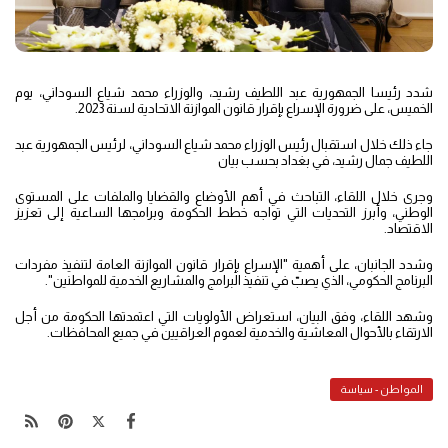
شدد رئيسا الجمهورية عبد اللطيف رشيد، والوزراء محمد شياع السوداني، يوم
الخميس، على ضرورة الإسراع بإقرار قانون الموازنة الاتحادية لسنة 2023.
جاء ذلك خلال استقبال رئيس الوزراء محمد شياع السوداني، لرئيس الجمهورية عبد
اللطيف جمال رشيد، في بغداد بحسب بيان
وجرى خلال اللقاء، التباحث في أهم الأوضاع والقضايا والملفات على المستوى
الوطني، وأبرز التحديات التي تواجه خطط الحكومة وبرامجها الساعية إلى تعزيز
الاقتصاد.
وشدد الجانبان، على أهمية "الإسراع بإقرار قانون الموازنة العامة لتنفيذ مفردات
البرنامج الحكومي، الذي يصبّ في تنفيذ البرامج والمشاريع الخدمية للمواطنين".
وشهد اللقاء، وفق البيان، استعراض الأولويات التي اعتمدتها الحكومة من أجل
الارتقاء بالأحوال المعاشية والخدمية لعموم العراقيين في جميع المحافظات.
المواطن - سياسة