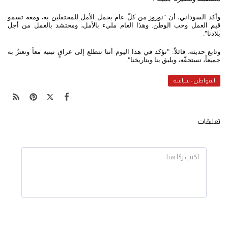
وأكد السوداني، أن "نوروز من كلّ عام يحمل الأمل للمحتفلين به، ومعه تسمو
قيم العمل وحب الوطن. وهذا العام مليء بالأمل، ومحتشد بالعمل من أجل
بلادنا".
وتابع حديثه، قائلاً: "نؤكد في هذا اليوم أننا نتطلع إلى عراقٍ نبنيه معاً ونعتزّ به
جميعاً، نستحقّه، ويليق بنا وبتاريخنا".
المواطن - سياسة
تعليقات