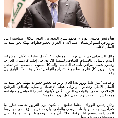
هنأ رئيس مجلس الوزراء، محمد شياع السوداني، اليوم الثلاثاء، بمناسبة اعياد
نوروز في اقليم كردستان، فيما أكد أن العراق يخطو خطوات مهمّة نحو استدامة
السلم الأهلي.
وقال السوداني في بيان ورد لـ المواطن ، " بأجمل عبارات الأمل المشرقة،
أتقدم بالتهاني والأمنيات الصادقة، لشعبنا الكردي في إقليم كردستان العراق،
وعموم شعبنا العراقي بأطيافه المتآخية، وإلى كلّ شعوب المنطقة، التي تحتفل
بعيد النوروز. كلّ عام والسلام والاستقرار والتواصل تملأ ربوعنا بمنّة الباري جلّ
وعلا".
وأضاف: "يمرّ علينا نوروز هذا العام، وعراقنا يخطو خطوات مهمّة نحو استدامة
السلم الأهلي وتجذيره، ودوران عجلة الاقتصاد والعمل، وانطلاق البرنامج
الإصلاحي الطموح والواقعي، الذي يشخّص الأولويات انحيازاً للمواطن واحتياجاته،
وهو ما شرعنا به منذ يوم العمل الأول لهذه الحكومة".
وذكر رئيس الوزراء: "مثلما نطمح أن يكون يوم النوروز مناسبة نعزّز بها
كعراقيين، وحدتنا وتواصلنا الروحي والمادي، وأن نحتفل بالتنوّع الذي هو ثروتنا
المستدامة. وتتضح لنا الرؤية، بجلاء، أنّ ماضينا وجذورنا تترابط، مثلما يتصل
مستقبلنا ومصيرنا جميعاً".