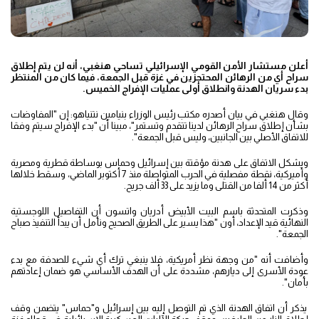
أعلن مستشار الأمن القومي الإسرائيلي تساحي هنغبي، أنه لن يتم إطلاق
سراح أي من الرهائن المحتجزين في غزة قبل الجمعة، فيما كان من المنتظر
بدء سريان الهدنة وانطلاق أولى عمليات الإفراج الخميس.
وقال هنغبي في بيان أصدره مكتب رئيس الوزراء بنيامين نتنياهو: إن "المفاوضات
بشأن إطلاق سراح الرهائن لدينا تتقدم وتستمر"، مبينا أن "بدء الإفراج سيتم وفقا
للاتفاق الأصلي بين الجانبين، وليس قبل الجمعة".
ويشكل الاتفاق على هدنة مؤقتة بين إسرائيل وحماس بوساطة قطرية ومصرية
وأميركية، نقطة مفصلية في الحرب المتواصلة منذ 7 أكتوبر الماضي، وسقط خلالها
أكثر من 14 ألفا من القتلى وما يزيد على 33 ألف جريح.
وذكرت المتحدثة باسم البيت الأبيض أدريان واتسون أن التفاصيل اللوجستية
النهائية قيد الإعداد، أون "هذا يسير على الطريق الصحيح ونأمل أن يبدأ التنفيذ صباح
الجمعة".
وأضافت أنه "من وجهة نظر أمريكية، فلا ينبغي ترك أي شيء للصدفة مع بدء
عودة الأسرى إلى ديارهم، مشددة على أن الهدف الأساسي هو ضمان إعادتهم
بأمان".
يذكر أن اتفاق الهدنة الذي تم التوصل إليه بين إسرائيل و"حماس" يتضمن وقف