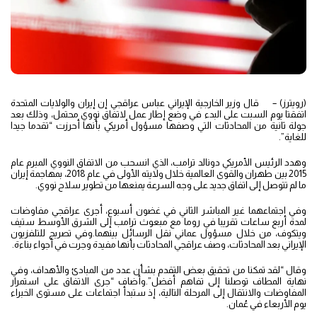
(رويترز) – قال وزير الخارجية الإيراني عباس عراقجي إن إيران والولايات المتحدة
اتفقتا يوم السبت على البدء في وضع إطار عمل لاتفاق نووي محتمل، وذلك بعد
جولة ثانية من المحادثات التي وصفها مسؤول أمريكي بأنها أحرزت “تقدما جيدا
للغاية”.
وهدد الرئيس الأمريكي دونالد ترامب، الذي انسحب من الاتفاق النووي المبرم عام
2015 بين طهران والقوى العالمية خلال ولايته الأولى في عام 2018، بمهاجمة إيران
ما لم تتوصل إلى اتفاق جديد على وجه السرعة يمنعها من تطوير سلاح نووي.
وفي اجتماعهما غير المباشر الثاني في غضون أسبوع، أجرى عراقجي مفاوضات
لمدة أربع ساعات تقريبا في روما مع مبعوث ترامب إلى الشرق الأوسط ستيف
ويتكوف، من خلال مسؤول عماني نقل الرسائل بينهما.وفي تصريح للتلفزيون
الإيراني بعد المحادثات، وصف عراقجي المحادثات بأنها مفيدة وجرت في أجواء بناءة.
وقال “لقد تمكنا من تحقيق بعض التقدم بشأن عدد من المبادئ والأهداف، وفي
نهاية المطاف توصلنا إلى تفاهم أفضل”.وأضاف “جرى الاتفاق على استمرار
المفاوضات والانتقال إلى المرحلة التالية، إذ ستبدأ اجتماعات على مستوى الخبراء
يوم الأربعاء في عُمان.