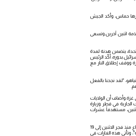
 سراح حوالي 50 رهينة إسرائيلية تحتجزها حماس، وأكد الجيش
غة على سلامة اثنين آخرين.وتسعى
تحدة، يتضمن هدنة لمدة
 لدى إسرائيل.بدوره، أكّد الرئيس
زة ووقف إطلاق النار مع
اهو، "لقد نجحنا بالفعل
م.
 غزة.وأضاف أن الولايات
 الجارية في قطر وزيارة
ثنين، مستهدفاً عشرات
فيما أفادت أفادت مصادر طبية في غزة بارتفاع حصيلة الغارات الإسرائيلية على مناطق عدة بالقطاع منذ فجر الاثنين إلى 19
"، وتأتي هذه الغارات في