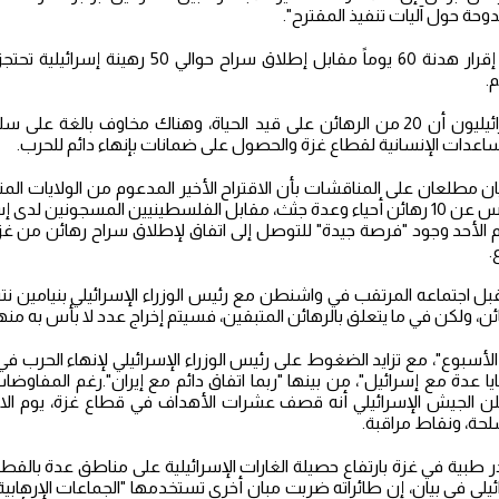
وحة حول آليات تنفيذ المقترح".
وتهدف المفاوضات إلى إقرار هدنة 60 يوماً مقابل إطلاق
ويعتقد مسؤولون إسرائيليون أن 20 من الرهائن على قيد الحياة، وهناك مخاوف بال
مساعدات الإنسانية لقطاع غزة والحصول على ضمانات بإنهاء دائم للحرب.
 مطلعان على المناقشات بأن الاقتراح الأخير المدعوم من الولايات الم
60 يوماً، تفرج خلالها حماس عن 10 رهائن أحياء وعدة جثث، مقابل الفلسطينيين المسجونين
وم الأحد وجود "فرصة جيدة" للتوصل إلى اتفاق لإطلاق سراح رهائن من غ
.
 اجتماعه المرتقب في واشنطن مع رئيس الوزراء الإسرائيلي بنيامين نتني
ئن، ولكن في ما يتعلق بالرهائن المتبقين، فسيتم إخراج عدد لا بأس به منه
لأسبوع"، مع تزايد الضغوط على رئيس الوزراء الإسرائيلي لإنهاء الحرب في
 عدة مع إسرائيل"، من بينها "ربما اتفاق دائم مع إيران".رغم المفاوضات
علن الجيش الإسرائيلي أنه قصف عشرات الأهداف في قطاع غزة، يوم الا
حة، ونقاط مراقبة.
ئيلي في بيان، إن طائراته ضربت مبانٍ أخرى تستخدمها "الجماعات الإرهابية