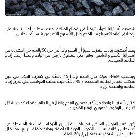
شهدت أستراليا تحولاً تاريخياً في قطاع الطاقة، حيث سجلت أدنى نسبة على
الإطلاق لتوليد الكهرباء من الفحم خلال الأسبوع الأخير من شهر أغسطس.
فقد أظهرت بيانات صدرت حديثا أن الفحم ولد أقل من 50 بالمئة من الكهرباء في
أستراليا الأسبوع الماضي، وهو أدنى مستوى تاريخي في البلاد وسط ارتفاع إنتاج
الطاقة المتجددة.
وبحسب Open-NEM، فإن الفحم ولّد 49.1 بالمئة من كهرباء البلاد، في حين
شكلت مصادر الطاقة المتجددة 48.7 بالمئة حيث عملت العواصف على تعزيز إنتاج
الطاقة بواسطة الرياح.
لا تزال أستراليا واحدة من أكبر مصدري الفحم والغاز في العالم، وقد اعتمدت بشكل
كبير على الوقود الأحفوري لتوفير الكهرباء.
لكن خبير التمويل المناخي تيم باكلي قال إن الأرقام القياسية المسجلة في
أغسطس كانت بسبب الأحوال الجوية العاصفة وبداية دافئة للربيع، مما قلل
الطلب على الشبكة بنسبة تصل إلى 20 بالمئة.