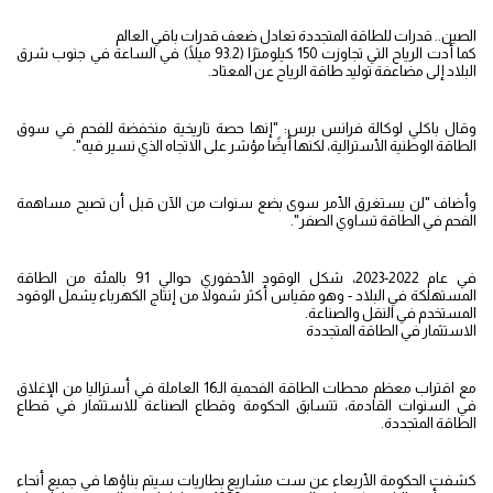
الصين.. قدرات للطاقة المتجددة تعادل ضعف قدرات باقي العالم
كما أدت الرياح التي تجاوزت 150 كيلومترًا (93.2 ميلًا) في الساعة في جنوب شرق
البلاد إلى مضاعفة توليد طاقة الرياح عن المعتاد.
وقال باكلي لوكالة فرانس برس: "إنها حصة تاريخية منخفضة للفحم في سوق
الطاقة الوطنية الأسترالية، لكنها أيضًا مؤشر على الاتجاه الذي نسير فيه".
وأضاف "لن يستغرق الأمر سوى بضع سنوات من الآن قبل أن تصبح مساهمة
الفحم في الطاقة تساوي الصفر".
في عام 2022-2023، شكل الوقود الأحفوري حوالي 91 بالمئة من الطاقة
المستهلكة في البلاد - وهو مقياس أكثر شمولا من إنتاج الكهرباء يشمل الوقود
المستخدم في النقل والصناعة.
الاستثمار في الطاقة المتجددة
مع اقتراب معظم محطات الطاقة الفحمية الـ16 العاملة في أستراليا من الإغلاق
في السنوات القادمة، تتسابق الحكومة وقطاع الصناعة للاستثمار في قطاع
الطاقة المتجددة.
كشفت الحكومة الأربعاء عن ست مشاريع بطاريات سيتم بناؤها في جميع أنحاء