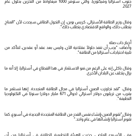
جنوب أستراليا وفيكتوريا، والتي ستوفر 1000 ميغاواط من التخزين بحلول عام
2027.
وقال وزير الطاقة الأسترالي، كريس بوين، إن التحول الطاقي سيحدث لأن "المناخ
يتطلب ذلك، والواقع الاقتصادي يتطلب ذلك".
أخبار ذات صلة
وأضاف: "يجب أن ننفذ حلولًا عقلانية الآن، وليس بعد عقد أو عقدين، لنتأكد من
تلبية احتياجات أستراليا من الطاقة".
وقال باكلي إنه على الرغم من نمو الاستثمار في هذا القطاع في أستراليا، إلا أنه ما
يزال يتخلف عن البلدان الأخرى.
وقال: "لقد تجاوزت الصين أستراليا في مجال الطاقة المتجددة. إنها تستثمر ما
يقرب من تريليون دولار أسترالي (حوالي 671 مليار دولار) سنويًا في التكنولوجيا
النظيفة".
وقال "تقوم الصين بإنشاء نفس القدر من الطاقة المتجددة الجديدة في أسبوع، كما
تقوم أستراليا بإنشائها في عام واحد."
وفي الأسبوع الماضي، حذرت الهيئة التنظيمية للطاقة في أستراليا من أن