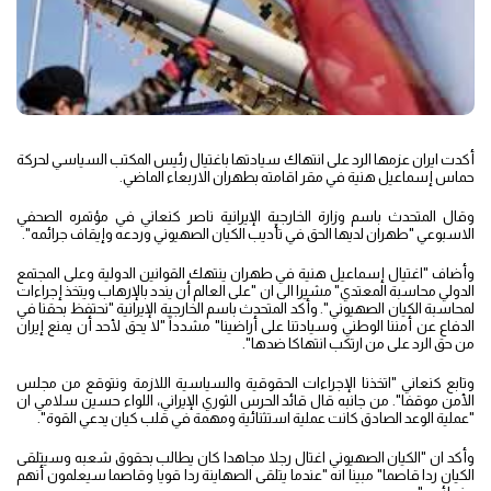
أكدت ايران عزمها الرد على انتهاك سيادتها باغتيال رئيس المكتب السياسي لحركة
حماس إسماعيل هنية في مقر اقامته بطهران الاربعاء الماضي.
وقال المتحدث باسم وزارة الخارجية الإيرانية ناصر كنعاني في مؤتمره الصحفي
الاسبوعي "طهران لديها الحق في تأديب الكيان الصهيوني وردعه وإيقاف جرائمه".
وأضاف "اغتيال إسماعيل هنية في طهران ينتهك القوانين الدولية وعلى المجتمع
الدولي محاسبة المعتدي" مشيرا الى ان "على العالم أن يندد بالإرهاب ويتخذ إجراءات
لمحاسبة الكيان الصهيوني". وأكد المتحدث باسم الخارجية الإيرانية "نحتفظ بحقنا في
الدفاع عن أمننا الوطني وسيادتنا على أراضينا" مشدداً "لا يحق لأحد أن يمنع إيران
من حق الرد على من ارتكب انتهاكا ضدها".
وتابع كنعاني "اتخذنا الإجراءات الحقوقية والسياسية اللازمة ونتوقع من مجلس
الأمن موقفا". من جانبه قال قائد الحرس الثوري الإيراني، اللواء حسين سلامي ان
"عملية الوعد الصادق كانت عملية استثنائية ومهمة في قلب كيان يدعي القوة".
وأكد ان "الكيان الصهيوني اغتال رجلا مجاهدا كان يطالب بحقوق شعبه وسيتلقى
الكيان ردا قاصما" مبينا انه "عندما يتلقى الصهاينة ردا قويا وقاصما سيعلمون أنهم