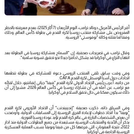
أقر الرئيس الأمريكي دونالد ترامب، اليوم الأربعاء (7 أيّار 2025)، بعدم معرفته بالحظر
المفروض على مشاركة منتخب روسيا لكرة القدم في بطولة كأس العالم، وذلك
وفقا لما نقلته وكالة "نوفوستي" الروسية.
وقال ترامب في تصريحات صحفية، إن "السماح بمشاركة روسيا في البطولة بعد
انتهاء النزاع في أوكرانيا قد يشكل (حافزا جيدا) نحو تحقيق تسوية سلمية".
وفي وقت سابق، تلقى المنتخب الروسي دعوة للمشاركة في بطولة تنظمها
اتحادات دول آسيا الوسطى لكرة القدم CAFA.
من جانبه، أعرب رئيس الاتحاد الدولي لكرة القدم "فيفا" جياني إنفانتينو، خلال لقائه
مع ترامب، عن أمله في أن تشارك روسيا في كأس العالم 2026، مشيرا إلى أن
ذلك سيكون ممكنا في حال تحقق السلام في أوكرانيا.
وفي السياق ذاته، ذكرت صحيفة "إنديبيندنت" أن الاتحاد الأوروبي لكرة القدم
"يويفا" بدأ اتخاذ خطوات لإعادة الفرق الروسية إلى المسابقات الدولية، وأوضحت
أن بعض الشخصيات البارزة في عالم كرة القدم تؤيد عودة روسيا الفورية.
يذكر أن الأندية والمنتخبات الروسية مستبعدة من جميع البطولات الدولية منذ اذار
2022، نتيجة العقوبات التي فرضها كل من فيفا ويويفا بسبب العملية العسكرية
الروسية الخاصة في أوكرانيا.