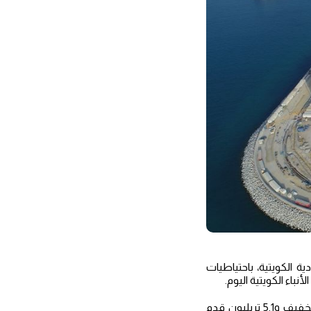
الكويتية، باحتياطيات
تبلغ التقديرات الأولية لمخزون المحروقات الموجودة في الحقل، نحو 2.1 مليار برميل من النفط الخفيف و5.1 تريليون قدم