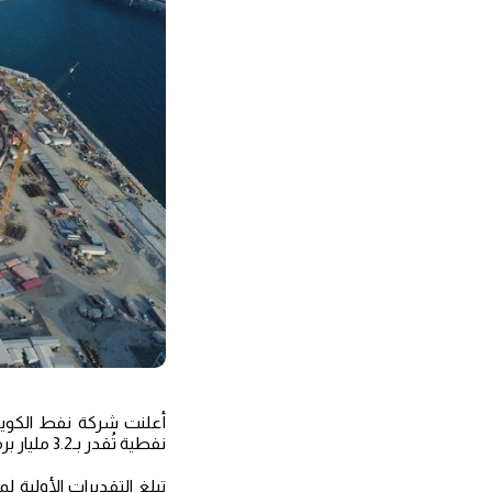
أعلنت شركة نفط الكويت
نفطية تُقدر بـ3.2 مليار برميل من المكافئ النفطي، وذلك بحسب بيان صادر عن الشركة نقلته وكالة الأنباء الكويتية اليوم.