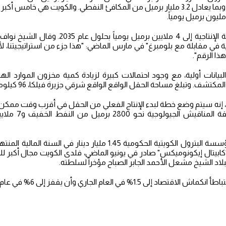
مكعبة قياسية من الغاز، وبما يعادل 3.2 مليار برميل من المكافئ النفطي. والكويت هي
وتهدف إلى تعزيز الطاقة الإنتاجية إلى 4 ملايين برمي
 في مقابلة مع بلومبرغ" في مارس الماضي: "هذا جزء من استراتيجيتنا، لأ
ذا الرقم".
بيانات أولية، مع وجود احتمالات كبيرة لزيادة كمية مخزون الموارد ال
شف. وتبلغ مساحة الحقل الواقع الواقع شرقي جزيرة فيلكا، 96 كيلومتراً.
إنه سيتم وضع خطة لبدء الإنتاج الفعلي من الحقل في أقرب وقت ممكن. و
البئر "نوخذة– 1" من
يتال إيكونوميكس" صادر في يونيو الماضي، فلدى الكويت مجال أكبر ل
بلاد الشيخ مشعل الأحمد الجابر الصباح مؤخراً لسلطته.
1.5% في العام الجاري وأن يقفز إلى 6% في عام 2026.