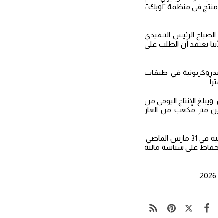
 خامس أكبر منتج في منظمة "أوبك"،
ل يومياً بحلول عام 2035. وقال الشيخ نواف الصباح الرئيس التنفيذي
ننا نعتقد أن الطلب على
هيدروكربونية في طبقات
يبلغ الإنتاج اليومي من
 طبقة المناقيش الجيولوجية نحو 2800 برميل من النفط الخفيف و7 ملايين متر مكعب من الغاز
بلغت الأرباح الصافية لمؤسسة البترول الكويتية الحكومية 1.45 مليار دينار في السنة المالية المنتهية في 31 مارس الماضي.
لحفاظ على سياسة مالية