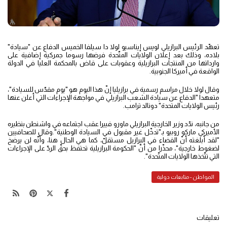
تعهّد الرئيس البرازيلي لويس إيناسيو لولا دا سيلفا الخميس الدفاع عن "سيادة"
بلاده، وذلك بعد إعلان الولايات المتّحدة فرضها رسوما جمركية إضافية على
وارداتها من المنتجات البرازيلية وعقوبات على قاض بالمحكمة العليا في الدولة
الواقعة في أميركا الجنوبية.
وقال لولا خلال مراسم رسمية في برازيليا إنّ هذا اليوم هو "يوم مقدّس للسيادة"،
متعهدا "الدفاع عن سيادة الشعب البرازيلي في مواجهة الإجراءات التي أعلن عنها
رئيس الولايات المتحدة" دونالد ترامب.
من جانبه، ندّد وزير الخارجية البرازيلي ماورو فييرا عقب اجتماعه في واشنطن بنظيره
الأميركي ماركو روبيو بـ"تدخّل غير مقبول في السيادة الوطنية".وقال للصحافيين
"لقد أبلغته أنّ القضاء في البرازيل مستقلّ، كما هي الحال هنا، وأنّه لن يرضخ
لضغوط خارجية"، محذّرا من أنّ "الحكومة البرازيلية تحتفظ بحقّ الردّ على الإجراءات
التي تتّخذها الولايات المتّحدة".
المواطن - متابعات دولية
تعليقات