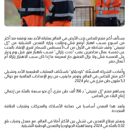
يستأنف أكبر منجم للنحاس تحت الأرض في العالم عملياته الأحد بعد توقفه منذ أكثر
من اسبوع بسبب انهيار أوقع قتلى.وطلبت وزارة التعدين التشيلية من “إل
تينيينتي” وقف نشاطه في الأول من آب/أغسطس للسماح لفرق الإنقاذ بالبحث
عن خمسة عمال محاصرين عقب “حدث زلزالي” تسبب بانهيار نفق قبل يوم.وعثر
على الخمسة قتلى.ولا يزال التحقيق جارٍ لمعرفة ما إذا كان سبب الاهتزاز زلزالا أم
أعمال حفر.
وأفادت الشركة المشغّلة “كوديلكو” باستئناف العمليات الطبيعية الأحد.وتشيلي
أكبر منتج للنحاس في العالم، وتوفر ما يقرب من ربع الإمدادات العالمية مع حوالى
5,3 مليون طن متري في عام 2024.
وساهم منجم “إل تينيينتي” بـ 356 ألف طن متري، أي نحو سبعة بالمئة من إجمالي
إنتاج البلاد من النحاس.
ويُعد هذا المعدن أساسيا في صناعة الأسلاك والمحركات وتقنيات الطاقة
المتجددة.
ويعتبر قطاع التعدين في تشيلي بين الأكثر أمانا في العالم، مع معدل وفيات بلغ
0,02 بالمئة في 2024، وفقا لهيئة الجيولوجيا والتعدين الوطنية التشيلية.