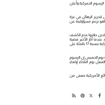
 الرسوم الجمركية.وأعلن
ل لتحرير الرهائن في غزة
ياهو بزعم مسؤوليته عن
الذين طلبوا عدم الكشف
ندما أثار الأخير قضية
الرسوم الجمركية.في إطار السياسة الجديدة التي أعلنها ترامب، تفرض الولايات المتحدة رسوما جمركية بنسبة 17 بالمئة على
 يوم الخميس إن الرسوم
عل يوم الثلاثاء لإلغاء
ة حرة قبل 40 عاما والآن نحو 98 بالمئة من البضائع الأمريكية معفى من