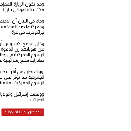
وقد تكون الزيارة المفاج
مكتب نتنياهو في بيان أن ر
وجاء في البيان أن الاجتم
ومعركتها ضد المحكمة ال
جرائم حرب في غزة.
وكان موقع أكسيوس أول م
عن هوياتهم إن الدعوة ا
صادرات سلع إسرائيلية غ
وواشنطن هي أقرب حليف ل
الجمركية قد تؤثر على صا
الرسوم الجمركية المتبقية
الضرائب.
المواطن - متابعات دولية