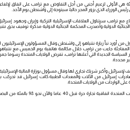
ئة هي الأولى لزعيم أجنبي من أجل التفاوض مع ترامب على اتفاق لإلغاء
ئيس الوزراء، الذي يزور المجر حاليا، سيتوجه إلى واشنطن يوم الأحد.
اع مع ترامب سيتناول العلاقات الإسرائيلية التركية وإيران وجهود إسرائي
جنائية الدولية.وأصدرت المحكمة الجنائية الدولية مذكرة توقيف بحق نتن
ن أورد نبأ زيارة نتنياهو إلى واشنطن.وقال المسؤولون الإسرائيليون 
لمفاجئة جاءت من ترامب خلال مكالمة هاتفية يوم الخميس مع نتنياهو، ع
ير محددة.
إسرائيل وأكبر شريك تجاري لها.وقال مسؤول بوزارة المالية الإسرائيلية
درات إسرائيل من الآلات والمعدات الطبية.كانت إسرائيل قد تحركت بالف
 على الواردات من الولايات المتحدة.
ووقعت إسرائيل والولايات المتحدة اتفاقية تجار