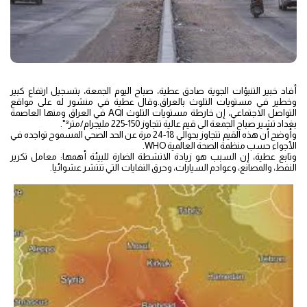
أفاد خبير التنبؤات الجوية صادق عطية، صباح اليوم الجمعة، بتسجيل ارتفاع كبير
وخطير في مستويات التلوث بالعراق.وقال عطية في منشور له على مواقع
التواصل الاجتماعي، إن خارطة مستويات التلوث AQI في العراق ومنها العاصمة
بغداد تشير صباح الجمعة الى قيم عالية تتجاوز 150-225 مليجرام/متر³".
وأوضح أن هذه القيم تتجاوز بحوالي 18-24 مرة عن الحد الصحي المسموح تواجده في
الأجواء حسب منظمة الصحة العالمية WHO.
وتابع عطية، إن السبب هو زيادة الانشطة الضارة للبيئة أهمها: معامل تكرير
النفط، والمصانع، وعوادم السيارات، وحرق النفايات التي تنتشر عشوائيا.