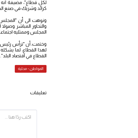
لكل قطاع"، مضيفةً أنه 
كرائد وشريك في صنع القرا
ونوهت الى أن "المجلس 
والتحاور المباشر وصولا 
المجلس وممثليه اجتماعات
وختمت، أن "ترأس رئيس م
لهذا القطاع، لما يشكله
القطاع في اقتصاد البلد".
المواطن - محلية
تعليقات