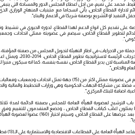
طيط، محمد علي تميم، من اجل اعطاء المجلس الدور والمساحة التي ينبغي 
 لادارة القطاع الخاص، يأتي انسجاما مع متبنيات المنهاج الوزاري الذي 
 التنفيذ او التشريع بوصفه شريكا في الاعمار والبناء".
صة على تقديم كل انواع الدعم لهذا القطاع، لدوره الحيوي في تنشيط وتط
 الدائم لتطوير القطاع الخاص، سيضم في عضويته ممثلي اتحادات وجمع
ومي".
 جملة من الاجراءات في اطار التهيئة لتحويل المجلس من صفته المؤقتة، ال
عام 2021 ليكون احد المخرجات الرئيس
صة المناسبة لان يدير القطاع الخاص، نفسه بنفسه، كما انه سيكون منبرا ل
لعام والخاص".
وتابعت، أن "المجلس يضم في عضويته ممثلي اكثر من (15) جهة تمثل اتحاد
فضلا عن مشاركة الجهات الحكومية وهي وزارات التخطيط والمالية والصنا
ية، اضافة للبنك المركزي".
 باب الترشيح لعضوية الهيأة العامة للمجلس بصفته الدائمة لمدة ثلاثة 
ن (228) مرشحا يمثلون اغلب كيانات القطاع الخاص ، وخضع المتقدمون للتقييم وف
".
واوضحت، أنه "تم توزي