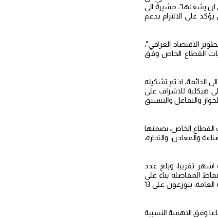
ان يشغلها"، مشيرةً الى
يؤكد على الالتزام بدعم
وير الاقتصاد العراقي"،
يات القطاع الخاص وفق
ى الدائمة، اذ تم تشكيله
ة لاستراتيجية تطوير القطاع الخاص، 2014-2030، ويمثل اعلى هيكلية للاشراف على
لحوار والتفاعل والتنسيق
ات وجمعيات وفعاليات القطاع الخاص، بضمنها
عة والمعادن، والتجارة،
اشهر تقريبا، وبلغ عدد
ق نقاط المفاضلة بناء على
المعايير التي تم اعتمادها بعد عرضها على القطاع الخاص، وسيتم اختيار (160) عضوا لعضوية الهيأة العامة، يتوزعون على 13
ع مقاعد الهيأة العامة على القطاعات الاقتصادية والاستثمارية على الـ(13) قطاعا وفق الاهمية النسبية