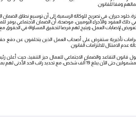
الهم وفقا للقانون.
ئرة، خلود حيران، في تصريح للوكالة الرسمية، إلى أن توسيع نطاق الضما
 في ذلك العقود والأجراء اليوميين، موضحة، أن الضمان الاجتماعي يوفر لل
عويض لإصابات العمل، ويتيح لهم فرصا لتحقيق المساواة في الحقوق مع
رامات تأخيرية ستفرض على أصحاب العمل الذين يتخلفون عن دفع حقو
لة عدم الامتثال للالتزامات القانون.
ول قانون التقاعد والضمان الاجتماعي للعمال حيز التنفيذ، حيث أعلن رئي
ص، مع تحديد راتب الحد الأدنى لهم بمبلغ 500 ألف دينار.