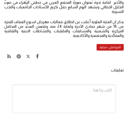
والأخير اقامة ندوة بعنوان صورة المجتمع العربي في خطبتي الزهراء في ضوء
التحليل الخطابي ويشهد اليوم السابع حفل تكريم الأستاذات الجامعيات والنخب
النسوية
يذكر ان العتبة العلوية أعلنت عن انطلاق فعاليات مهرجان اسبوع العفاف للفترة
من 18 من شهر جمادى الآخرة ولغاية 24 منه، وتتضمن العديد من المحافل
المركزية والشعبية والمسابقات والملتقيات والنشاطات الدينية والثقافية
والعقائدية والمجتمعية والأكاديمية
المواطن - محلية
تعليقات