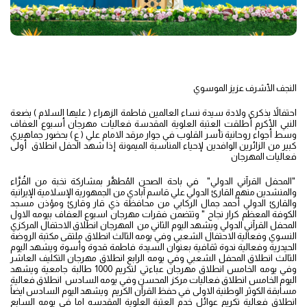
النجف الأشرف عزيز الموسوي
احتفالاً بذكرى ولادة سيدة نساء العالمين فاطمة الزهراء ( عليها السلام ) بضعة
النبي الأكرم أطلقت العتبة العلوية المقدسة فعاليات مهرجان أسبوع العفاف
وسط أجواء روحانية تأسر القلوب في جوار مرقد الامام علي ( ع ) بحضور جماهيري
كبير من الزائرين الوافدين لإحياء المناسبة الميمونة إذا شهد الحفل انطلاق أولى
فعاليات المهرجان
"المحفل القرآني الدولي" في باحة الصحن المُطهَّر بمشاركة نخبة من القُرَّاء
والمنشدين منهم القارئ الدولي علي قاسم آبادي من الجمهورية الإسلامية الإيرانية
والقارئ الدولي أحمد جمال الركابي من محافظة ذي قار وقارئ ومؤذن مسجد
الكوفة المعظم كرار نجاح " وتتضمن فقرات مهرجان اسبوع العفاف بيومه الاول
المحفل القرآني الدولي ويشهد اليوم الثاني من المهرجان انطلاق الاحتفال المركزي
النسوي وفعالية الاحتفال الشعبي وفي يومه الثالث انطلاق ملتقى مكتبة الروضة
الحيدرية وفعالية ندوة ثقافية بعنوان السيدة فاطمة قدوة وأسوة ويشهد اليوم
الثالث انطلاق المحفل الشعبي وفي يومه الرابع انطلاق مهرجان التكليف العاشر
وفي يومه الخامس انطلاق مهرجان عباءتي لتكريم 1000 طالبة جامعية ويشهد
اليوم الخامس انطلاق فعاليات مركز المحسن وفي يومه السادس انطلاق فعالية
مسابقة الكوثر الوطنية الاولى في حفظ القرآن الكريم ويشهد اليوم السادس ايضاً
انطلاق فعالية تكريم عوائل خدم العتبة العلوية المقدسه اما في يومه السابع