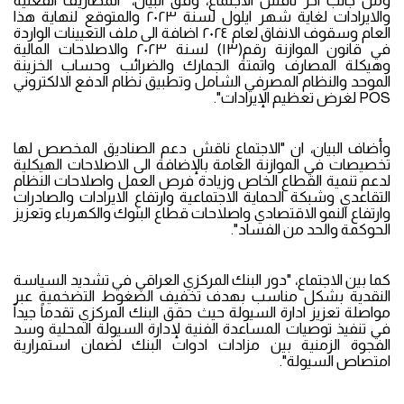
ومن جانب اخر ناقش الاجتماع، وفق البيان، "المصاريف الفعلية
والايرادات لغاية شهر ايلول لسنة ٢٠٢٣ والمتوقع لنهاية هذا
العام وسقوف الانفاق لعام ٢٠٢٤ اضافة الى ملف التعيينات الواردة
في قانون الموازنة رقم(١٣) لسنة ٢٠٢٣ والاصلاحات المالية
وهيكلة المصارف واتمتة الجمارك والضرائب وحساب الخزينة
الموحد والنظام المصرفي الشامل وتطبيق نظام الدفع الالكتروني
POS لغرض تعظيم الإيرادات".
وأضاف البيان، ان "الاجتماع ناقش دعم الصناديق المخصص لها
تخصيصات في الموازنة العامة بالإضافة الى الاصلاحات الهيكلية
لدعم تنمية القطاع الخاص وزيادة فرص العمل واصلاحات النظام
التقاعدي وشبكة الحماية الاجتماعية وارتفاع الايرادات والصادرات
وارتفاع النمو الاقتصادي واصلاحات قطاع البنوك والكهرباء وتعزيز
الحوكمة والحد من الفساد".
كما بين الاجتماع، "دور البنك المركزي العراقي في تشديد السياسة
النقدية بشكل مناسب بهدف تخفيف الضغوط التضخمية عبر
مواصلة تعزيز ادارة السيولة حيث حقق البنك المركزي تقدماً جيداً
في تنفيذ توصيات المساعدة الفنية لإدارة السيولة المحلية وسد
الفجوة الزمنية بين مزادات ادوات البنك لضمان استمرارية
امتصاص السيولة".