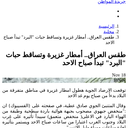
جريدة المواطن
الرئيسية
محلية
طقس العراق.. أمطار غزيرة وتساقط حبات "البرد" تبدأ صباح
الاحد
طقس العراق.. أمطار غزيرة وتساقط حبات
"البرد" تبدأ صباح الاحد
Nov
18
18
Nov
توقعت الارصاد الجوية هطول امطار غزيرة في مناطق متفرقة من
البلاد بدءاً من صباح يوم غد الاحد
وقال المتنبئ الجوي صادق عطية، في صفحته على {الفسيبوك} ان
:"منخفض جبهوي مصحوب بجبهة هوائية باردة سطحية وطبقة من
الهواء البارد في الاعلى( منخفض متعمق) سيبدأ تأثيره على غرب
البلاد وجنوب الغرب اعتبارا من ساعات صباح الاحد ويستمر بتأثيره
لغاية ساعات مساء وليل الاثنين".