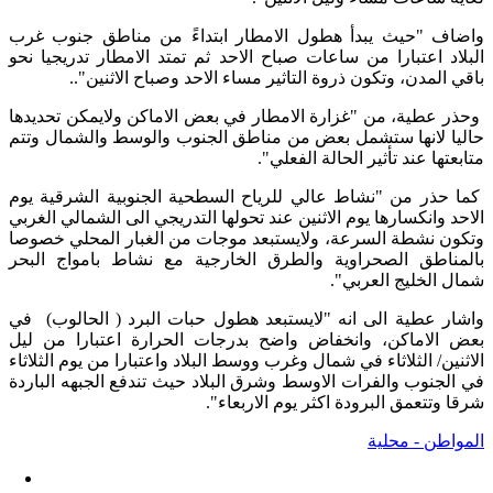
واضاف "حيث يبدأ هطول الامطار ابتداءً من مناطق جنوب غرب
البلاد اعتبارا من ساعات صباح الاحد ثم تمتد الامطار تدريجيا نحو
باقي المدن، وتكون ذروة التاثير مساء الاحد وصباح الاثنين"..
وحذر عطية، من "غزارة الامطار في بعض الاماكن ولايمكن تحديدها
حاليا لانها ستشمل بعض من مناطق الجنوب والوسط والشمال وتتم
متابعتها عند تأثير الحالة الفعلي".
كما حذر من "نشاط عالي للرياح السطحية الجنوبية الشرقية يوم
الاحد وانكسارها يوم الاثنين عند تحولها التدريجي الى الشمالي الغربي
وتكون نشطة السرعة، ولايستبعد موجات من الغبار المحلي خصوصا
بالمناطق الصحراوية والطرق الخارجية مع نشاط بامواج البحر
شمال الخليج العربي".
واشار عطية الى انه "لايستبعد هطول حبات البرد ( الحالوب) في
بعض الاماكن، وانخفاض واضح بدرجات الحرارة اعتبارا من ليل
الاثنين/ الثلاثاء في شمال وغرب ووسط البلاد واعتبارا من يوم الثلاثاء
في الجنوب والفرات الاوسط وشرق البلاد حيث تندفع الجبهه الباردة
شرقا وتتعمق البرودة اكثر يوم الاربعاء".
المواطن - محلية