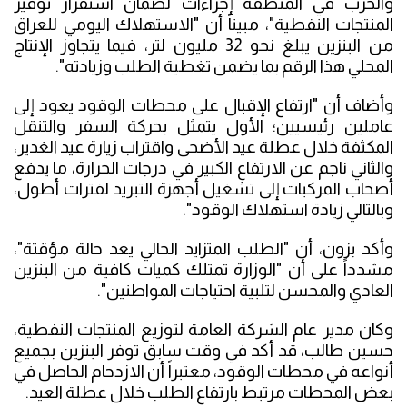
والحرب في المنطقة إجراءات لضمان استقرار توفير
المنتجات النفطية"، مبيناً أن "الاستهلاك اليومي للعراق
من البنزين يبلغ نحو 32 مليون لتر، فيما يتجاوز الإنتاج
المحلي هذا الرقم بما يضمن تغطية الطلب وزيادته".
وأضاف أن "ارتفاع الإقبال على محطات الوقود يعود إلى
عاملين رئيسيين؛ الأول يتمثل بحركة السفر والتنقل
المكثفة خلال عطلة عيد الأضحى واقتراب زيارة عيد الغدير،
والثاني ناجم عن الارتفاع الكبير في درجات الحرارة، ما يدفع
أصحاب المركبات إلى تشغيل أجهزة التبريد لفترات أطول،
وبالتالي زيادة استهلاك الوقود".
وأكد بزون، أن "الطلب المتزايد الحالي يعد حالة مؤقتة"،
مشدداً على أن "الوزارة تمتلك كميات كافية من البنزين
العادي والمحسن لتلبية احتياجات المواطنين".
وكان مدير عام الشركة العامة لتوزيع المنتجات النفطية،
حسين طالب، قد أكد في وقت سابق توفر البنزين بجميع
أنواعه في محطات الوقود، معتبراً أن الازدحام الحاصل في
بعض المحطات مرتبط بارتفاع الطلب خلال عطلة العيد.