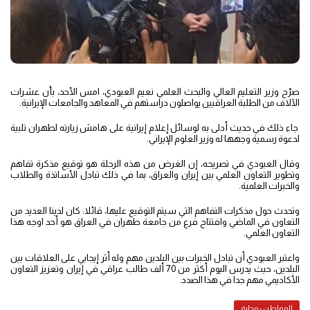
صرّح وزير التعليم العالي والبحث العلمي نعيم العبودي، امس الأحد، بأن عشرات
الآلاف من الطلبة العراقيين يواصلون دراستهم في المعاهد والجامعات الإيرانية.
جاء ذلك في حديث أدلى به لوسائل إعلام إيرانية على هامش زيارته لطهران تلبية
لدعوة رسمية وجهها له وزير العلوم الإيراني.
وقال العبودي في تصريحه، إن الغرض من هذه الرحلة هو توقيع مذكرة تفاهم
وتطوير التعاون العلمي بين إيران والعراق، بما في ذلك تبادل الأساتذة والطلاب
والخبرات العلمية.
وتحدث حول مذكرات التفاهم التي سيتم التوقيع عليها، قائلا: كان لدينا العديد من
التعاون في الماضي وافتتاح فرع من جامعة طهران في العراق هو أحد اوجه هذا
التعاون العلمي.
واعتبر العبودي أن تبادل الخبرات بين البلدين مهم وله أثر إيجابي على العلاقات بين
البلدين، حيث يدرس اليوم أكثر من 70 ألف طالب عراقي في إيران وتعزيز التعاون
الأكاديمي مهم جدا في هذا الصدد.
المواطن - محلية