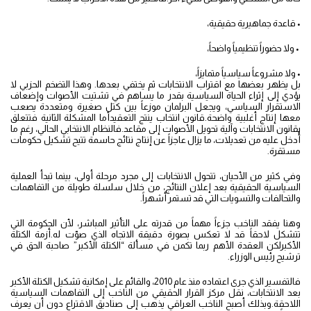
• قاعدة جماهيرية حقيقية،
• ولا حضوراً تنظيمياً واضحاً،
• ولا مشروعاً سياسياً متمايزاً،
بل يظهر بعضها مع اقتراب الانتخابات ثم يختفي بعدها. وهذا التضخم الحزبي لا
يؤدي إلى إثراء الحياة السياسية بقدر ما يساهم في تشتيت الأصوات وإضعاف
الاستقرار السياسي، ويجعل البرلمان موزعاً بين كتل صغيرة ومتعددة يصعب
معها إنتاج أغلبية واضحة.قانون انتخاب ينتج التعقيدأما المشكلة الثانية فتتعلق
بقانون الانتخابات وآلية تحويل الأصوات إلى مقاعد.فالنظام الانتخابي الحالي، رغم ما
أُدخل عليه من تعديلات، ما يزال عاجزاً عن إنتاج نتائج حاسمة تتيح تشكيل حكومات
مستقرة.
وفي كثير من الأحيان، تتحول الانتخابات إلى مجرد مرحلة أولى، بينما تبدأ العملية
السياسية الحقيقية بعد إعلان النتائج، من خلال سلسلة طويلة من التفاهمات
والتحالفات والتسويات التي قد تستمر أشهراً.
وهنا يفقد الناخب جزءاً مهماً من قدرته على التأثير المباشر، لأن الحكومة التي
تتشكل لاحقاً قد لا تعكس بصورة دقيقة الاتجاه الذي صوّت له.أزمة الكتلة
الأكبرلكن العقدة الأهم ربما تكمن في مسألة “الكتلة الأكبر” صاحبة الحق في
ترشيح رئيس الوزراء.
فالتفسير الذي جرى اعتماده منذ عام 2010، والقائم على إمكانية تشكيل الكتلة الأكبر
بعد الانتخابات، نقل مركز القرار الحقيقي من الناخب إلى التفاهمات السياسية
اللاحقة.وبذلك أصبح الناخب العراقي يذهب إلى صناديق الاقتراع دون أن يعرف