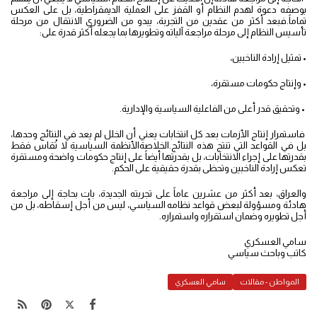
بوصفه دعوة لهدم النظام أو القفز على العملية الديمقراطية، بل على العكس
تماماً.فبعد أكثر من عقدين من التجربة، يبدو من الضروري الانتقال من مرحلة
تأسيس النظام إلى مرحلة مراجعة آلياته وتطويرها بما يجعله أكثر قدرة على:
• تمثيل إرادة الناخبين،
• وإنتاج حكومات مستقرة،
• وتحقيق قدر أعلى من الفاعلية السياسية والإدارية.
فاستمرار إنتاج الأزمات بعد كل انتخابات يعني أن الخلل لم يعد في النتائج وحدها،
بل في القواعد التي تنتج هذه النتائج.الخلاصةالأنظمة السياسية لا تُقاس فقط
بقدرتها على إجراء الانتخابات، بل بقدرتها أيضاً على إنتاج حكومات واضحة ومستقرة
تعكس إرادة الناخبين وتحظى بقدرة حقيقية على الحكم.
والعراق، بعد أكثر من عشرين عاماً على تجربته الجديدة، بات بحاجة إلى مراجعة
هادئة ومسؤولة لبعض قواعد نظامه السياسي، ليس من أجل إسقاطه، بل من
أجل تطويره وضمان استقراره واستمراره.
سامي العسكري
كاتب وباحث سياسي
المواطن - مقالات
سامي العسكري