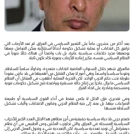
بعد أكثر من عشرين عاماً على التغيير السياسي في العراق، لم تعد الأزمات التي
ترافق كل انتخابات أو عملية تشكيل حكومة أحداثاً استثنائية يمكن التعامل معها
بوصفها مجرد خلافات سياسية عابرة، بل بات واضحاً أن هناك خللاً بنيوياً في
النظام السياسي نفسه، يتكرر إنتاجه للأزمات بصورة تكاد تكون ثابتة.
فالعراق شهد خلال السنوات الماضية انتخابات متعددة، وتداولاً سلمياً للسلطة،
وتنوعاً سياسياً واسعاً، وهي أمور لا يمكن التقليل من أهميتها في بلد عاش عقوداً
طويلة تحت حكم الحزب الواحد. لكن التجربة العملية أظهرت في المقابل أن النظام
السياسي ما يزال عاجزاً عن إنتاج حالة مستقرة وواضحة تتيح تشكيل حكومات قوية
ومنسجمة وقادرة على اتخاذ القرار.
وفي تقديري، فإن الخلل لا يكمن فقط في أداء القوى السياسية أو طبيعة
الصراعات بينها، بل يمتد إلى بنية النظام الحزبي وقانون الانتخابات وآليات تشكيل
السلطة نفسها.
تضخم حزبي بلا حياة سياسية حقيقيةمن أبرز مظاهر هذا الخلل العدد الكبير للأحزاب
السياسية المسجلة في العراق، والتي تجاوزت المئتين.ومن الطبيعي في أي نظام
ديمقراطي أن توجد تعددية سياسية، لكن التعددية شيء، وتحول العمل الحزبي إلى
حالة من التشظي والفوضى شيء آخر.فالكثير من هذه الأحزاب لا يمتلك: