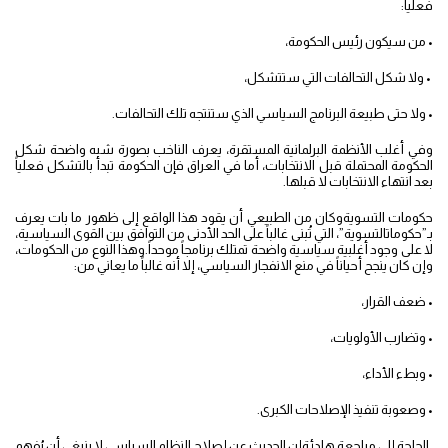
فعلياً:
• من سيكون رئيس الحكومة،
• ولا شكل التحالفات التي ستتشكل،
• ولا حتى طبيعة البرنامج السياسي الذي ستنتجه تلك التحالفات.
وفي أغلب الأنظمة البرلمانية المستقرة، يعرف الناخب بصورة شبه واضحة شكل
الحكومة المحتملة قبل الانتخابات، أما في العراق فإن الحكومة تبدأ بالتشكل فعلياً
بعد انتهاء الانتخابات لا قبلها.
حكومات التسويةوكان من الطبيعي أن يقود هذا الواقع إلى ظهور ما بات يعرف
بـ”حكوماتالتسوية”، التي تُبنى غالباً على الحد الأدنى من التوافق بين القوى السياسية،
لا على وجود أغلبية سياسية واضحة تمتلك برنامجاً موحداً.وهذا النوع من الحكومات،
وإن كان ينجح أحياناً في منع الانفجار السياسي، إلا أنه غالباً ما يعاني من:
• ضعف القرار،
• وتضارب الأولويات،
• وبطء الأداء،
• وصعوبة تنفيذ الإصلاحات الكبرى.
الحاجة إلى مراجعة هادئةإن الحديث عن إصلاح النظام السياسي لا ينبغي أن يُفهم