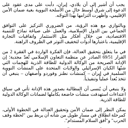
يجب أن أشير إلى أن بلادي، إيران، دأبت على مدى عقود على
الدعوة إلى شرق أوسط خالٍ من الأسلحة النووية بغية ضمان الأمن
الإقليمي، وأظهرت التزامها بهذا التوجّه.
وبالتوازي مع هذه الرؤية، من الضروري التركيز على التوافق
الجماعي بين الدول الإسلامية، والعمل على صياغة نماذج للتنمية
الاقتصادية، من خلال أفكار مثل الاستثمار واتفاقيات التجارة
الإقليمية، باعتبارها أدوات لتخفيف التوتر في الظروف الراهنة.
في ما يتعلق بتحقيق العدالة، فإن الفكرة الواردة في الفقرة 2 من
القرار 69/51 الصادر عن منظمة التعاون الإسلامي تُعدّ مجدية؛ إن
الإدانة الصريحة من الوكالة الدولية للطاقة الذرية للهجمات التي
شنّها الكيان الإسرائيلي والولايات المتحدة على المنشآت النووية
السلمية في إيران – كمنشآت نطنز وفوردو وأصفهان – ينبغي أن
تتخذ بُعداً عملياً وتنفيذياً.
ولا ينبغي أن يُنسى أن المطالبة بصدور هذه الإدانة تأتي في سياق
اعتداءات استهدفت منشآت خاضعة بكاملها لضمانات الوكالة الدولية
للطاقة الذرية.
يمكن النظر إلى ضمان الأمن وتحقيق العدالة في الخطوة الأولى،
كمرحلة انطلاق في مسارٍ طويل من شأنه أن يربط بين "لحظة وقف
الحرب" و"أفق السلام المستدام".