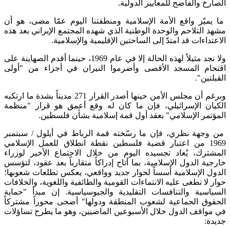
الصارخ والفاضح للمعايير الدولية.
ما يميّز واقع الأمة الإسلامية ومنطقتنا اليوم عمّا مضى، هو أن
مشهد التلاحم والوحدة الوطنية الذي شهده المجتمع الإيراني بعد هذه
الاعتداءات قد امتدّ إلى الساحتين الإقليمية والإسلامية.
ولا نجد مثيلاً لهذه الحالة إلا في عام 1969، حينما أقدم الصهاينة على
اقتحام المسجد الأقصى وأضرموا النيران في أجزاء من "أولى
القبلتين".
وبرغم أن مجلس الأمن حينها أصدر القرار 271 مديناً بشدة ما ارتكبه
الكيان الإسرائيلي، فإن ما كان له وقع أعمق هو قرار "منظمة
المؤتمر الإسلامي" بعقد أول قمة إسلامية بشأن فلسطين.
من وجهة نظري، فإن ما رسّخته قمة الرباط في أيلول / سبتمبر
1969 من اعتبار قضية فلسطين نقطة انطلاق للعمل الإسلامي
المشترك، يُعاد تجسيده اليوم من خلال الاجتماع الأخير لوزراء
خارجية الدول الإسلامية، بما أتاح إدراكاً متقارباً بعد عقود، لتؤسس
الدول الإسلامية أسساً لحوار جديد وواقعي، يعكس تطلعات شعوبها؛
حوار لا تطغى عليه الانتماءات القومية والطائفية واللغوية، والخلافات
السياسية والتنافسات التقليدية والجيوسياسية. إن مبدأ "حماية
الحقوق الجماعية لشعوب المنطقة ودولها" أضحى محوراً مشتركاً
في مواقف الدول خلال الأسبوعين الماضيين، وهو ما يطرح تساؤلات
جديدة: