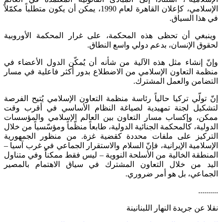
الإسلامي، كإعلان القاهرة لعام 1990، يمكن أن يكون متطلباً مكمّلاً
في هذا السياق.
وينبغي أن تحظى هذه المحكمة، على غرار المحكمة الأوروبية
لحقوق الإنسان، بدعم دولي واسع النطاق.
وإنّ إنشاء مثل هذه الآلية من شأنه أن يُمكّن الدول الأعضاء في
منظمة التعاون الإسلامي من الاضطلاع بدور أكثر فاعلية في مسار
التضامن والعمل المشترك.
إنّ تولّي تركيا حالياً رئاسة منظمة التعاون الإسلامي يُتيح الفرصة
لتشكيل لجنة تمهيدية لصياغة النظام الأساسي في أقرب وقت
ممكن، وإكساب مسار التعاون بين العالم الإسلامي والمؤسسات
الدولية، كالمحكمة الجنائية الدولية، طابعاً منظّماً ومؤسّسياً من خلال
التركيز على ملفات محددة كقضية غزة. من منظور الجمهورية
الإسلامية الإيرانية، فإنّ السلام والاستقرار الجماعي في غرب آسيا –
المنطقة الخالية من الأسلحة النووية – ليس فقط ممكناً وفي متناول
اليد من خلال التعاون المشترك في سياق الاهتمام بالمصير
الجماعي، بل هو أمر ضروري.
..........
نقلا عن جريدة النهار اللبنانينة