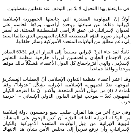
في ما يتعلق بهذا التحول، لا بدّ من التوقف عند نقطتين مفصليتين:
أولاً: إنّ المقاومة المقتدرة التي خاضتها الجمهورية الإسلامية
الإيرانية دفاعاً عن سيادتها ووحدة أراضيها، وردّها الحاسم على
العدوان الإسرائيلي في عمق الأراضي الفلسطينية المحتلة، قد أسفر
عن انهيار صورة القوّة المصطنعة للكيان الصهيوني الذي طالما استند
إلى دعم مطلق من الولايات المتحدة الأميركية وسائر حلفائها.
ثانياً: لقد جاء الردّ الإيراني مستنداً إلى القرار الرقم 69/51 الصادر
عن الاجتماع الحادي والخمسين لوزراء خارجية منظمة التعاون
الإسلامي، والذي أُقرّ بإجماع كل الدول الأعضاء، مُشكّلاً بذلك موقفاً
موحداً وتوافقاً جماعياً.
وقد اعتبر أعضاء منظمة التعاون الإسلامي أنّ العمليات العسكرية
الموجهة ضدّ الجمهورية الإسلامية الإيرانية تشكّل "عدواناً"، وفقاً
للمادة 2 (4) من ميثاق الأمم المتحدة، وأكدوا أنّ ما اقترفه الكيان
الصهيوني يُعدّ – بموجب قواعد القانون الدولي الإنساني – "جريمة
حرب".
وفي جزءٍ آخر من هذا القرار، طلبت سبع وخمسون دولة إسلامية
من الوكالة الدولية للطاقة الذرّية أن تُدين الهجوم على المنشآت
النووية الإيرانية من قِبل الولايات المتحدة الأميركية والكيان
الإسرائيلي، وأن ترفع تقريراً إلى مجلس الأمن بشأن هذا الانتهاك