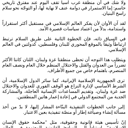
ولا شك في أن منطقة غرب آسيا تقف اليوم عند مفترق تاريخي
حاسم: إما الاستمرار في دوامة عنف لا نهاية لها، أو التوجّه نحو سلام
راسخ البنيان.
لقد آن الأوان لأن يفكر العالم الإسلامي في مستقبل أكثر استقراراً
واستدامة، بدلاً من اعتماد سياسات قصيرة الأمد.
في السياق ذاته، فإن الخطوة الثانية على طريق السلام ترتبط
ارتباطاً وثيقاً بالموقع المحوري للبنان وفلسطين، كدولتين في العالم
الإسلامي.
ويتطلب هذا التوجه أن تحظى منطقتا غزة ولبنان، اللتان كانتا الأكثر
تضرراً من العدوان والقتل والاحتلال المنظم خلال العام ونصف العام
المنصرم، باهتمام خاص من جميع الأطراف.
ترى الجمهورية الإسلامية الإيرانية، كما سائر الدول الإسلامية، أن
الشرط الأساسي لإدارة النزاع هو الوقف الفوري للعدوان والاحتلال
ضد غزة ولبنان، وتقديم المساعدات الإنسانية العاجلة، والمشاركة
الجدية من المجتمع الدولي في إعادة إعمار هاتين المنطقتين.
إلى جانب الخطوات التنفيذية البنّاءة المشار إليها، لا بدّ من أخذ
مسألة إنشاء وصياغة إطار أو منصّة تنفيذية بعين الاعتبار.
إنّ تأسيس هيئة قانونية وحقوقية، مثل "محكمة حقوق الإنسان
الإسلامية"، استناداً إلى المبادئ القانونية المعتمدة في العالم