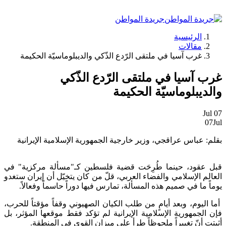
جريدة المواطن
الرئيسية
مقالات
غرب آسيا في ملتقى الرّدع الذّكي والديبلوماسيّة الحكيمة
غرب آسيا في ملتقى الرّدع الذّكي
والديبلوماسيّة الحكيمة
Jul
07
07
Jul
بقلم: عباس عراقجي، وزير خارجية الجمهورية الإسلامية الإيرانية
قبل عقود، حينما طُرِحَت قضية فلسطين كـ"مسألة مركزية" في
العالم الإسلامي والفضاء العربي، قلّ من كان يتخيّل أن إيران ستغدو
يوماً ما في صميم هذه المسألة، تمارس فيها دوراً حاسماً وفعالاً.
أما اليوم، وبعد أيامٍ من طلب الكيان الصهيوني وقفاً مؤقتاً للحرب،
فإن الجمهورية الإسلامية الإيرانية لم تؤكد فقط موقعها المؤثر، بل
أثبتت أنّ تغييراً ملحوظاً طرأ على ميزان القوى في المنطقة.