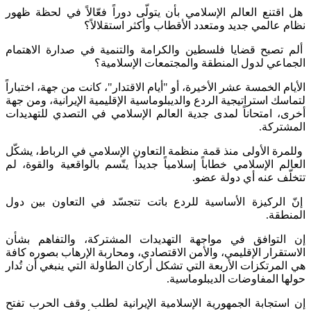
هل اقتنع العالم الإسلامي بأن يتولّى دوراً فعّالاً في لحظة ظهور
نظام عالمي جديد ومتعدد الأقطاب وأكثر استقلالاً؟
ألم تصبح قضايا فلسطين والكرامة والتنمية في صدارة الاهتمام
الجماعي لدول المنطقة والمجتمعات الإسلامية؟
الأيام الخمسة عشر الأخيرة، أو "أيام الاقتدار"، كانت من جهة، اختباراً
لتماسك استراتيجية الردع والديبلوماسية الإقليمية الإيرانية، ومن جهة
أخرى، امتحاناً لمدى جدية العالم الإسلامي في التصدي للتهديدات
المشتركة.
وللمرة الأولى منذ قمة منظمة التعاون الإسلامي في الرباط، يشكّل
العالم الإسلامي خطاباً إسلامياً جديداً يتّسم بالواقعية والقوة، لم
تتخلّف عنه أي دولة عضو.
إنّ الركيزة الأساسية للردع باتت تتجسّد في التعاون بين دول
المنطقة.
إن التوافق في مواجهة التهديدات المشتركة، والتفاهم بشأن
الاستقرار الإقليمي، والأمن الاقتصادي، ومحاربة الإرهاب بصوره كافة
هي المرتكزات الأربعة التي تشكل أركان الطاولة التي ينبغي أن تُدار
حولها المفاوضات الديبلوماسية.
إن استجابة الجمهورية الإسلامية الإيرانية لطلب وقف الحرب تفتح