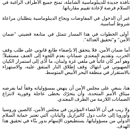
نافذة جديدة للديبلوماسية الشاملة، تمنح جميع الأطراف الراغبة في
السلام فرصة لإعادة تقييم مقارباتها.
غير أن الدخول في المفاوضات ونجاح الديبلوماسية يتطلبان مراعاة
شروط أساسية.
أولى الخطوات في هذا المسار تتمثل في متابعة قضيتي "ضمان
الأمن" و"تحقيق العدالة".
أما ضمان الأمن، فلا يتحقق إلا بإضفاء طابع قانوني على طلب وقف
الحرب، وتقديم المعتدي ضماناتٍ بعدم اللجوء إلى العنف مستقبلاً؛
وهو أمر كان غائباً في ملفي غزة ولبنان، ما أدّى إلى استمرار الكيان
الصهيوني في انتهاك وقف إطلاق النار المتفق عليه، والاستهزاء
بالاستقرار في منطقة البحر الأبيض المتوسط.
هنا، ينبغي على مجلس الأمن أن ينهض بمسؤولياته وفقاً لما يفرضه
ميثاق الأمم المتحدة، وأن يتحرّك بخطى عاجلة وفورية لانتزاع
الضمانات اللازمة من الطرف المعتدي.
ولا ريب في أن الأعضاء المؤثرين في مجلس الأمن، كالصين وروسيا
وأوروبا إلى جانب دول كالبرازيل واليابان، التي تعتبر حماية السلام
الدولي من مسؤولياتها، يستطيعون الإسهام بدور بنّاء في تحقيق هذا
الهدف.