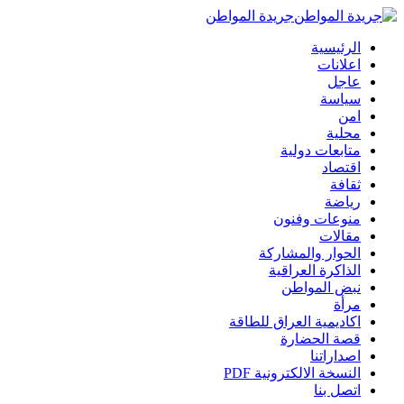
جريدة المواطن
الرئيسية
اعلانات
عاجل
سياسة
امن
محلية
متابعات دولية
اقتصاد
ثقافة
رياضة
منوعات وفنون
مقالات
الحوار والمشاركة
الذاكرة العراقية
نبض المواطن
مرأة
اكاديمية العراق للطاقة
قصة الحضارة
اصداراتنا
النسخة الالكترونية PDF
اتصل بنا