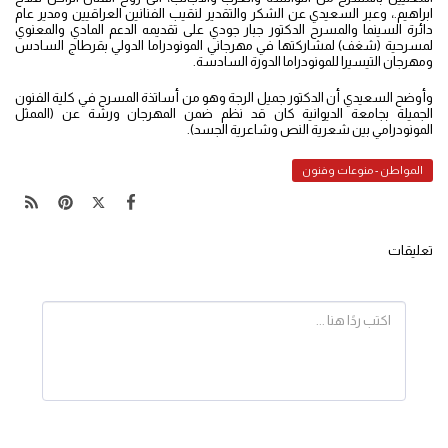
ابراهيم.، وعبر السعيدي عن الشكر والتقدير لنقيب الفنانين العراقيين ومدير عام
دائرة السينما والمسرح الدكتور جبار جودي على تقديمه الدعم المادي والمعنوي
لمسرحية (شغف) لمشاركتها في مهرجاني المونودراما الدولي بقرطاج السادس
ومهرجان التيسيرا للمونودراما الدورة السادسة.
وأوضح السعيدي أن الدكتور جميل الرجة وهو من أساتذة المسرح في كلية الفنون
الجميلة بجامعة الديوانية كان قد نظم ضمن المهرجان ورشة عن (الممثل
المونودرامي بين شعرية النص وشاعرية الجسد).
المواطن - منوعات وفنون
تعليقات