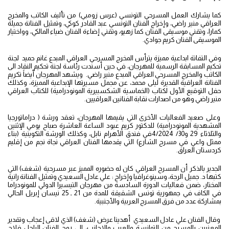
كما يشارك العمل المسرحي التونسي (عرس زومبي) من تأليف الكاتب والمخرج
العراقي منير راضي، وإخراج الفنان التونسي عبد القادر كوكي، وتمثيل الفنانة جميلة
كمارا، وتقني موسيقى الفنان كما زهيو، وتقني إضاءة الفنان ضياء المالكي، وواختيار
الموسيقى الفنان كريم جوادي.
وفي التفاتة ابداعية مميزة يترأس المخرج المسرحي العراقي المبدع غانم حميد لجنة
تحكيم المسابقة الرسمية للمهرجان، في حين أسندت رئاسة لجنة تحكيم النقاد الى
الكاتب والمخرج المسرحي العراقي المبدع منير راضي. ويشهد المهرجان أيضاً تكريم
الفنانة العراقية القديرة ليلى محمد، عن مجمل مسيرتها الإبداعية المميزة، وكذلك
حفل التوقيع الأول لكتاب (الخماسية الشكسبيرية المونودرامية) للكتاب العراقي
منير راضي وهو من اصدارات نقابة الفنانين العراقيين.
وعلى صعيد الفعاليات الأخرى التي يقيمها المهرجان، تعقد ورشة ( دراماتورجيا
المشهدية المونودرامية) للدكتور كريم عبود الساعة العاشرة صباح يومي الإثنين
والثلاثاء 29 و30/ 4/2024في فندق الأهرام نابل، وكذلك الورشة التكوينية (بناء
ممثل واعي في مسرح الشارع) التي يقدمها الفنان العراقي نجاة نجم من إقليم
كردستان العراق.
الجدير بالذكر أن المسرح العراقي كان له حضوره المميز عبر مسرحية (شغف) التي
كتبها د. جميل الرجة، وسينوغرافيا وإخراج : علي عادل السعيدي وتمثيل الفنانة رانية
المختار، ضمن فعاليات الدورة السادسة من مهرجان التيسيرا الدولي للمونودراما
في الكاف في جمهورية تونس الشقيقة للمدة من 21 ـ 25 نيسان إبريل الحالي
بمشاركة عدد من فرق المسرح العربية والأجنبية.
وقال الفنان علي عادل السعيدي أهدينا عرض (شغف) الذي لاقى إعجاب وتقدير
المعنيين بالمسرح من التوانسة والعرب والاجانب، الى روح الفنان الراحل فلاح