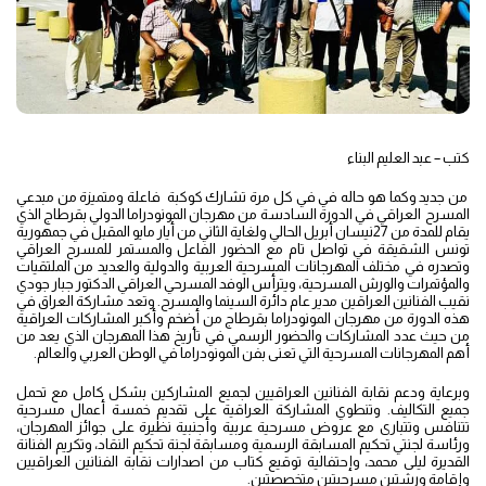
كتب – عبد العليم البناء
من جديد وكما هو حاله في في كل مرة تشارك كوكبة فاعلة ومتميزة من مبدعي
المسرح العراقي في الدورة السادسة من مهرجان المونودراما الدولي بقرطاج الذي
يقام للمدة من 27نيسان أبريل الحالي ولغاية الثاني من أيار مايو المقبل في جمهورية
تونس الشقيقة في تواصل تام مع الحضور الفاعل والمستمر للمسرح العراقي
وتصدره في مختلف المهرجانات المسرحية العربية والدولية والعديد من الملتقيات
والمؤتمرات والورش المسرحية، ويترأس الوفد المسرحي العراقي الدكتور جبار جودي
نقيب الفنانين العراقين مدير عام دائرة السينما والمسرح. وتعد مشاركة العراق في
هذه الدورة من مهرجان المونودراما بقرطاج من أضخم وأكبر المشاركات العراقية
من حيث عدد المشاركات والحضور الرسمي في تأريخ هذا المهرجان الذي يعد من
أهم المهرجانات المسرحية التي تعنى بفن المونودراما في الوطن العربي والعالم.
وبرعاية ودعم نقابة الفنانين العراقيين لجميع المشاركين بشكل كامل مع تحمل
جميع التكاليف. وتنطوي المشاركة العراقية على تقديم خمسة أعمال مسرحية
تتنافس وتتبارى مع عروض مسرحية عربية وأجنبية نظيرة على جوائز المهرجان،
ورئاسة لجنتي تحكيم المسابقة الرسمية ومسابقة لجنة تحكيم النقاد، وتكريم الفنانة
القديرة ليلى محمد، وإحتفالية توقيع كتاب من اصدارات نقابة الفنانين العراقيين
وإقامة ورشتين مسرحيتين متخصصتين.