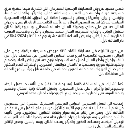
فعلى صعيد عروض المسابقة الرسمية للمهرجان التي تشارك فيها عشرة فرق
مسرحية عربية وأجنبية من المغرب، وسلطنة عمان، والجزائر، والامارات، وليبيا،
وتونس، وإيران، وأمريكا،ورومانيا والسويد، إضافة الى العراق، تشارك المسرحية
العراقية (جوكر) لفرقة المسرح الجوال، من تأليف الكاتب عبد الرزاق الربيعي، وإخراج
الفنان حسين علي صالح، وبطولة الفنان طه المشهداني، وسينوغراقيا الفنان
سهيل البياتي، والإدارة المسرحية للفنان سعد شعبان، والأزياء وهندسة الصوت
للفنان هشام الركابي، وتعرض الساعة الثانية عشرة يوم غد الثلاثاء 30/4/2024في
دار الثقافة نابل.
في حين تشارك في مسابقة النقاد ثلاثة عروض مسرحية عراقية، وهي على
التوالي : مسرحية (كاسيت) لفرع نقابة الفنانين العراقيين في محافظة بابل، من
تأليف وإخراج وأداء الفنان أصيل عساف، ودراماتورج حسنين رياض الملا، وتصميم
وتنفيذ تقنية صورية وسمعية م./ الفنان ذوالفقار المطيري، والإشراف العام للدكتور
عامر صباح المرزوك عميد كلية الفنون الجميلة في جامعة بابل ورئيس فرع النقابة
في محافظة بابل.
كما تشارك في المسابقة ذاتها (مسرحية (شغف) من تأليف د. جميل الرجة،
وسينوغرافيا وإخراج : علي عادل السعيدي، وتمثيل الفنانة رانية المختار، وتصميم
وتنفيذ الموسيقى الفنان حسين جميل، م. كوريوغراف الفنان محمد اندومي.
إضافة الى العمل المسرحي العراقي الفرنسي المشترك (سلمى) التي ستعرض
في تمام الساعة الرابعة عصر يوم الأربعاء الأول من آيار مايو المقبل في قاعة دار
الثقافة نابل، وهي من إنتاج فرقة هوار ونقابة الفنانين العراقيين، ومن تأليف
دلشاد مصطفى، وسينوغرافيا وإخراج الفنان نجاة نجم، وبطولة الفنانة الفرنسية
توغيلي آمبغت، ومساعد المخرج والديكوريست الفنان برهم ياسين، ومدير الإنتاج
والإعلام الفنان علي آراس.