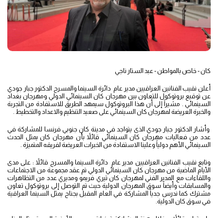
كان - خاص بالمواطن - عبد الستار ناجي
أعلن نقيب الفنانين العراقيين مدير عام دائرة السينما والمسرح الدكتور جبار جودي
عن توقيع بروتوكول للتعاون بين مهرجان كان السينمائي الدولي ومهرجان بغداد
السينمائي . مشيراً إلى أن هذا البروتوكول سيمهد الطريق للاستفادة من التجربة
والخبرة العريضة لمهرجان كان السينمائي على صعيد التنظيم والاعداد والتخطيط .
وأشار الدكتور جبار جودي الذى يتواجد في مدينة كان جنوبي فرنسا للمشاركة في
عدد من فعاليات مهرجان كان السينمائي قائلاً بأن مهرجان كان يمثل الحدث
السينمائي الأهم دولياً وعلينا الاستفادة من الخبرات العريضة لفريقه المتميزة .
وتابع نقيب الفنانين العراقيين مدير عام دائرة السينما والمسرح قائلاً : على مدى
الأيام الماضية من مهرجان كان السينمائي الدولي تم عقد مجموعة من الاجتماعات
واللقاءات مع المدير الفني لمهرجان كان تيري فريمو ومديري عدد من التظاهرات
والمسابقات وأيضاً سوق المهرجان الدولية حيث تم التوصل إلى بروتوكول تعاون
مشترك كما ندرس جدياً المشاركة في العام المقبل بجناح يمثل السينما العراقية
في سوق كان الدولية.