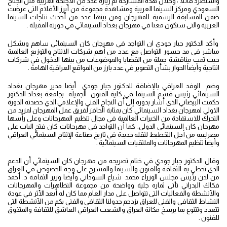
واستطرد قائلاً : وخلال هذة المشاركة تم زيارة عدد من الأجنحة العربية مثل الجناح
السعودي ومركز السينما العربية ومشاهدة مجموعة من أبرز الأفلام التى عرضت
ضمن المسابقة الرسمية للمهرجان ومن بينها عدد من أحدث نتاجات السينما
العربية والتى ستكون معنا في مهرجان بغداد السينمائي في دورته المقبلة .
وأكد الدكتور جبار جودي ان التواجد في مهرجان كان السينمائي ساهم وبشكل
مباشر في مد جسور التواصل مع عدد من أهم شركات الانتاج والتوزيع العالمية
حيث تمت مناقشة جملة من القضايا والموضوعات من بينها الدخول في شركات
انتاجية وأيضاً الحوار بشأن التصوير في عدد بارز من المواقع العراقية الهامة .
وضم الوفد العراقي بالإضافة للدكتور جبار جودي أيضا مدير مهرجان بغداد
السينمائي رئيس قسم السينما في كلية الفنون الجميلة بجامعة بغداد الدكتور
حكمت البيضاني الذى أشار بدوره إلى أن النجاح الفني والإعلامي الذي حصدته الدورة
الاولي لمهرجان بغداد السينمائي كان بمثابة الحافز لفريق عمل المهرجان لمزيد من
التحرك للاستفادة من الخبرات العالمية في مجال تنظيم المهرجانات وعلى رأسها
مهرجان كان السينمائي الدولي. كما أن التواجد في مهرجانات كان فتح الباب على
مصراعيه من أجل التخطيط لنقله جديدة في تاريخ صناعة الإنتاج السينمائي العراقي
وأيضاً تنظيم المهرجانات والملتقيات السينمائية .
وقال الدكتور جبار جودي في ختام تصريحه من مهرجان كان السينمائي أن الدعم
الذى تحظي به الثقافة والفنون والسينما والمسرح على وجه الخصوص في العراق
من لدن رئيس مجلس الوزراء محمد شياع السوداني وأيضا وزير الثقافة د. أحمد
فكاك البدراني تأتى ثماره جلية وواضحة من مجموعة التظاهرات والمهرجانات
والأنشطة والفعاليات التى تتواصل على مدار العام مما كان له أبعد الأثر في عودة
النشاط الثقافي والفني للعراق يزدحم جدولنا الثقافي والفني بكم من الأنشطة التي
تتعدد وتتنوع بما يرسخ مكانة العراق والشعب العراقي العاشق للثقافة والمتذوق
للفنون .