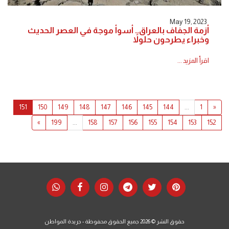
May 19, 2023
أزمة الجفاف بالعراق.. أسوأ موجة في العصر الحديث
وخبراء يطرحون حلولاً
اقرأ المزيد ...
151
150
149
148
147
146
145
144
...
1
«
»
199
...
158
157
156
155
154
153
152
حقوق النشر © 2026 جميع الحقوق محفوظة -
جريدة المواطن