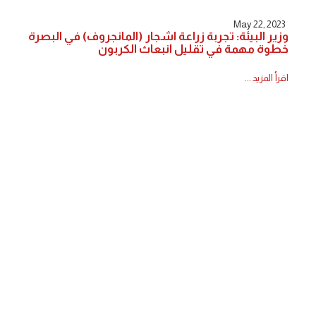
May 22, 2023
وزير البيئة: تجربة زراعة اشجار (المانجروف) في البصرة
خطوة مهمة في تقليل انبعاث الكربون
اقرأ المزيد ...